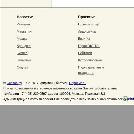
Новости:
Проекты:
Реклама
Прямой эфир
Маркетинг
Лицо рынка
Медиа
Визитка
Брендинг
Герои DIGITAL
Бизнес
Рейтинги
Политика
Фоторепортажи
Социум
Индустриальные
стандарты
©
Состав.ру
1998-2017, фирменный стиль
Depot WPF
При использовании материалов портала ссылка на Sostav.ru обязательна!
тел/факс:
+7 (495) 230 0597
адрес:
109004, Москва, Полковая 3/3
Администрация Sostav.ru просит Вас сообщать о всех замеченных технических неп