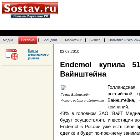
|
|
|
|
|
Медиа
Реклама
Брендинг
Маркетинг
Бизнес
Политика и эконом
Карта
02.03.2010
рекламного
рынка
Endemol купила 5
Вайнштейна
Голландска
российской 
Тимур Вайнштейн
Вайнштейна, 
Фото с сайта proficinema.ru
компаний.
49% в головном ЗАО "ВайТ Медиа"
будут осуществлять инвестиции во
Endemol в России уже есть свое п
сделке и будет по-прежнему занима