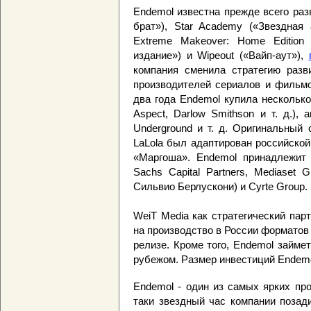
Endemol известна прежде всего раз
брат»), Star Academy («Звездная 
Extreme Makeover: Home Edition
издание») и Wipeout («Вайп-аут»),
компания сменила стратегию разв
производителей сериалов и фильмо
два года Endemol купила несколько 
Aspect, Darlow Smithson и т. д.), 
Underground и т. д. Оригинальный
LaLola был адаптирован российско
«Маргоша». Endemol принадлежит 
Sachs Capital Partners, Mediaset
Сильвио Берлускони) и Cyrte Group.
WeiT Media как стратегический пар
на производство в России форматов 
релизе. Кроме того, Endemol займе
рубежом. Размер инвестиций Endemo
Endemol - один из самых ярких про
таки звездный час компании позад