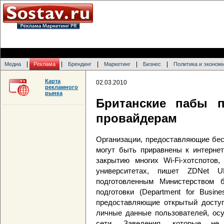
|
|
|
|
|
Медиа
Реклама
Брендинг
Маркетинг
Бизнес
Политика и эконом
Карта
02.03.2010
рекламного
рынка
Британские пабы п
провайдерам
Организации, предоставляющие бес
могут быть приравнены к интернет
закрытию многих Wi-Fi-хотспотов
университетах, пишет ZDNet U
подготовленным Министерством б
подготовки (Department for Busines
предоставляющие открытый доступ
личные данные пользователей, ос
сети. Заведения, которые не