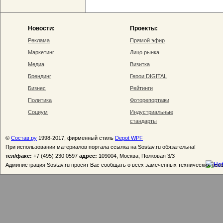
Новости:
Проекты:
Реклама
Прямой эфир
Маркетинг
Лицо рынка
Медиа
Визитка
Брендинг
Герои DIGITAL
Бизнес
Рейтинги
Политика
Фоторепортажи
Социум
Индустриальные
стандарты
©
Состав.ру
1998-2017, фирменный стиль
Depot WPF
При использовании материалов портала ссылка на Sostav.ru обязательна!
тел/факс:
+7 (495) 230 0597
адрес:
109004, Москва, Полковая 3/3
Администрация Sostav.ru просит Вас сообщать о всех замеченных технических неп