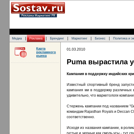
|
|
|
|
|
Медиа
Реклама
Брендинг
Маркетинг
Бизнес
Политика и э
Карта
01.03.2010
рекламного
рынка
Puma вырастила у
Кампания в поддержку индийских кр
Известный спортивный бренд запусти
кампания ми в поддержку различных 
удивительно, что маркетологи компани
Стержень кампании под названием "Gr
командам Rajasthan Royals и Deccan Ch
соответственно.
Исходя из названия кампании, в ролика
густые и черные как смоль усы - тут 