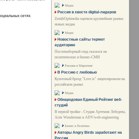
Медиа
Россия в хвосте digital-лидеров
социальных сетях.
ZenithOptimedia оценила крупнейшие рынки
новых медиа
Медиа
Новостные сайты теряют
аудиторию
Послевыборный спад сказался на
политических и бизнес-СМИ
Реклама и Маркетинг
В Россию с любовью
Культовый бренд "Love is" лицензировали на
российском рынке
Медиа
Обнародован Единый Рейтинг веб-
студий
В первой тройке - Студия Артемия Лебедева,
Actis Wunderman и ADV/web-engineering
Бизнес и Политика
Авторы Angry Birds заработают на
России