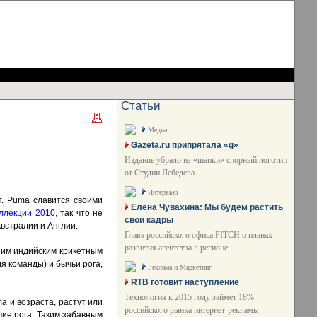
Статьи
Медиа
Gazeta.ru припрятала «g»
Издание убрало из «шапки» спорный логотип
от Студии Лебедева
Интервью
т. Puma славится своими
Елена Чувахина: Мы будем растить
ллекции 2010
, так что не
свои кадры
встралии и Англии.
Глава российского офиса FITCH о планах
развития агентства в регионе
шим индийским крикетным
я команды) и бычьи рога,
Реклама и Маркетинг
RTB готовит наступление
Технология к 2015 году займет 18%
а и возраста, растут или
российского рынка интернет-рекламы
чие рога. Таким забавным