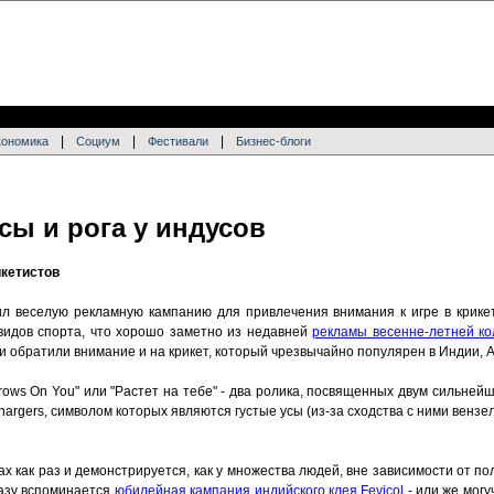
|
|
|
кономика
Социум
Фестивали
Бизнес-блоги
сы и рога у индусов
икетистов
л веселую рекламную кампанию для привлечения внимания к игре в крике
видов спорта, что хорошо заметно из недавней
рекламы весенне-летней ко
и обратили внимание и на крикет, который чрезвычайно популярен в Индии, А
ows On You" или "Растет на тебе" - два ролика, посвященных двум сильней
argers, символом которых являются густые усы (из-за сходства с ними вензел
х как раз и демонстрируется, как у множества людей, вне зависимости от пол
сразу вспоминается
юбилейная кампания индийского клея Fevicol
- или же могу