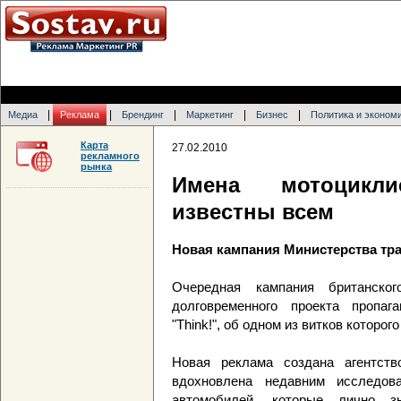
|
|
|
|
|
Медиа
Реклама
Брендинг
Маркетинг
Бизнес
Политика и эконом
Карта
27.02.2010
рекламного
рынка
Имена мотоцикл
известны всем
Новая кампания Министерства тр
Очередная кампания британско
долговременного проекта пропаг
"Think!", об одном из витков которого
Новая реклама создана агентст
вдохновлена недавним исследова
автомобилей, которые лично з