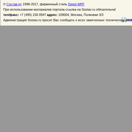
©
Состав.ру
1998-2017, фирменный стиль
Depot WPF
При использовании материалов портала ссылка на Sostav.ru обязательна!
тел/факс:
+7 (495) 230 0597
адрес:
109004, Москва, Полковая 3/3
Администрация Sostav.ru просит Вас сообщать о всех замеченных технических неп