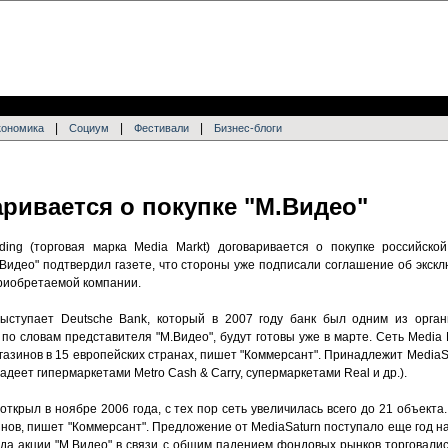
|
|
|
кономика
Социум
Фестивали
Бизнес-блоги
аривается о покупке "М.Видео"
ing (торговая марка Media Markt) договаривается о покупке российской
.Видео" подтвердил газете, что стороны уже подписали соглашение об экск
приобретаемой компании.
выступает Deutsche Bank, который в 2007 году банк был одним из орган
о словам представителя "М.Видео", будут готовы уже в марте. Сеть Media 
агазинов в 15 европейских странах, пишет "Коммерсант". Принадлежит MediaS
адеет гипермаркетами Metro Cash & Carry, супермаркетами Real и др.).
открыл в ноябре 2006 года, с тех пор сеть увеличилась всего до 21 объекта.
инов, пишет "Коммерсант". Предложение от MediaSaturn поступало еще год на
ода акции "М.Видео" в связи с общим падением фондовых рынков торговалис