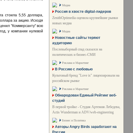
Медиа
Россия в хвосте digital-лидеров
а стоила 5,55 доллара,
ZenithOptimedia оценила крупнейшие рынки
доллара за акцию. Исходя
новых медиа
оценил "Коммерсанту" всю
год, у компании нулевой
Медиа
Новостные сайты теряют
аудиторию
Послевыборный спад сказался на
политических и бизнес-СМИ
Реклама и Маркетинг
В Россию с любовью
Культовый бренд "Love is" лицензировали на
российском рынке
Реклама и Маркетинг
Обнародован Единый Рейтинг веб-
студий
В первой тройке - Студия Артемия Лебедева,
Actis Wunderman и ADV/web-engineering
Бизнес и Политика
Авторы Angry Birds заработают на
России