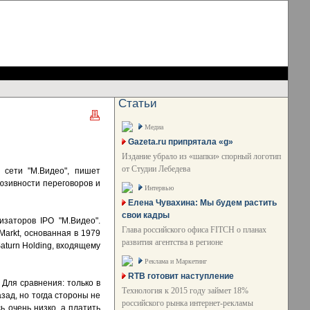
Статьи
Медиа
Gazeta.ru припрятала «g»
Издание убрало из «шапки» спорный логотип
от Студии Лебедева
 сети "М.Видео", пишет
люзивности переговоров и
Интервью
Елена Чувахина: Мы будем растить
свои кадры
изаторов IPO "М.Видео".
Глава российского офиса FITCH о планах
Markt, основанная в 1979
развития агентства в регионе
aturn Holding, входящему
Реклама и Маркетинг
RTB готовит наступление
 Для сравнения: только в
Технология к 2015 году займет 18%
зад, но тогда стороны не
российского рынка интернет-рекламы
ь очень низко, а платить