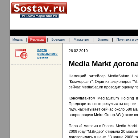
|
|
|
|
|
Медиа
Реклама
Брендинг
Маркетинг
Бизнес
Политика и э
Карта
26.02.2010
рекламного
рынка
Media Markt догов
Немецкий ритейлер MediaSaturn Hold
"Коммерсант". Один из акционеров "М
сейчас MediaSaturn проводит оценку 
Консультантом MediaSaturn Holding 
Предварительные результаты оценки, п
году, насчитывает сейчас около 580 м
в корпорацию Metro Group AG (также вл
Первый магазин в России Media Markt 
2009 году "М.Видео" открыла 20 магаз
договорились о цене. "В конце 2008 г