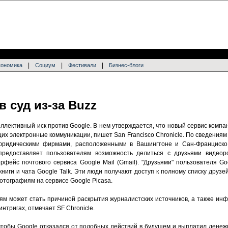
|
|
|
кономика
Социум
Фестивали
Бизнес-блоги
в суд из-за Buzz
ллективный иск против Google. В нем утверждается, что новый сервис комп
их электронные коммуникации, пишет San Francisco Chronicle. По сведениям 
ридическими фирмами, расположенными в Вашингтоне и Сан-Франциско.
предоставляет пользователям возможность делиться с друзьями видеор
фейс почтового сервиса Google Mail (Gmail). "Друзьями" пользователя Go
книги и чата Google Talk. Эти люди получают доступ к полному списку друзей
отографиям на сервисе Google Picasa.
ям может стать причиной раскрытия журналистских источников, а также ин
нтригах, отмечает SF Chronicle.
 чтобы Google отказался от подобных действий в будущем и выплатил дене