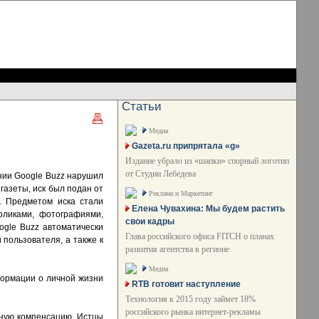
Статьи
Медиа
Gazeta.ru припрятала «g»
Издание убрало из «шапки» спорный логотип
от Студии Лебедева
ании Google Buzz нарушил
газеты, иск был подан от
Реклама и Маркетинг
 Предметом иска стали
Елена Чувахина: Мы будем растить
оликами, фотографиями,
свои кадры
ogle Buzz автоматически
Глава российского офиса FITCH о планах
 пользователя, а также к
развития агентства в регионе
Медиа
формации о личной жизни
RTB готовит наступление
Технология к 2015 году займет 18%
российского рынка интернет-рекламы
жную компенсацию. Истцы