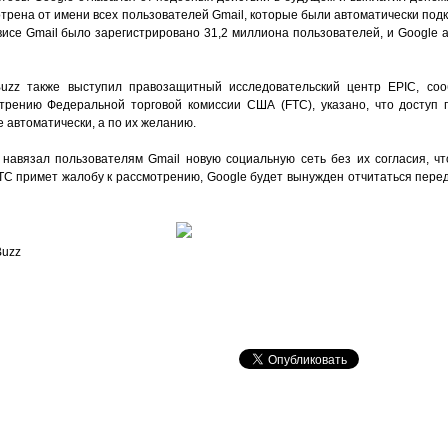
трена от имени всех пользователей Gmail, которые были автоматически под
рвисе Gmail было зарегистрировано 31,2 миллиона пользователей, и Google
zz также выступил правозащитный исследовательский центр EPIC, соо
трению Федеральной торговой комиссии США (FTC), указано, что доступ 
 автоматически, а по их желанию.
навязал пользователям Gmail новую социальную сеть без их согласия, ч
TC примет жалобу к рассмотрению, Google будет вынужден отчитаться перед
Buzz