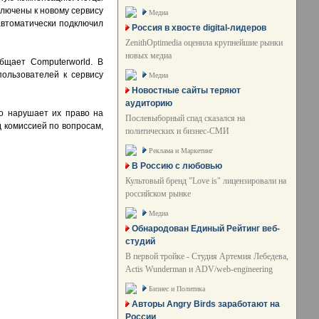
ключены к новому сервису
Медиа
 автоматически подключил
Россия в хвосте digital-лидеров
ZenithOptimedia оценила крупнейшие рынки
новых медиа
бщает Computerworld. В
пользователей к сервису
Медиа
Новостные сайты теряют
аудиторию
то нарушает их право на
Послевыборный спад сказался на
 комиссией по вопросам,
политических и бизнес-СМИ
Реклама и Маркетинг
В Россию с любовью
Культовый бренд "Love is" лицензировали на
российском рынке
Медиа
Обнародован Единый Рейтинг веб-
студий
В первой тройке - Студия Артемия Лебедева,
Actis Wunderman и ADV/web-engineering
Бизнес и Политика
Авторы Angry Birds заработают на
России