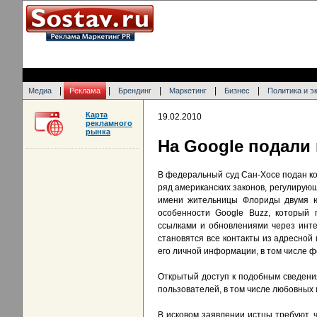
|
|
|
|
|
Медиа
Реклама
Брендинг
Маркетинг
Бизнес
Политика и э
Карта
19.02.2010
рекламного
рынка
На Google подали 
В федеральный суд Сан-Хосе подан ко
ряд американских законов, регулирующ
имени жительницы Флориды двумя ю
особенности Google Buzz, который 
ссылками и обновлениями через интер
становятся все контакты из адресной 
его личной информации, в том числе ф
Открытый доступ к подобным сведени
пользователей, в том числе любовных и
В исковом заявлении истцы требуют,