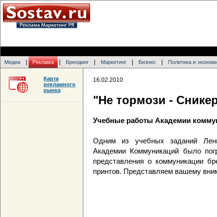
|
|
|
|
|
Медиа
Реклама
Брендинг
Маркетинг
Бизнес
Политика и эконом
Карта
16.02.2010
рекламного
рынка
"Не тормози - Снике
Учебные работы Академии коммун
Одним из учебных заданий Лени
Академии Коммуникаций было погр
представления о коммуникации бр
принтов. Представляем вашему вни