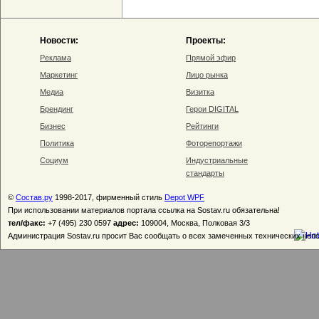
Новости:
Проекты:
Реклама
Прямой эфир
Маркетинг
Лицо рынка
Медиа
Визитка
Брендинг
Герои DIGITAL
Бизнес
Рейтинги
Политика
Фоторепортажи
Социум
Индустриальные
стандарты
©
Состав.ру
1998-2017, фирменный стиль
Depot WPF
При использовании материалов портала ссылка на Sostav.ru обязательна!
тел/факс:
+7 (495) 230 0597
адрес:
109004, Москва, Полковая 3/3
Администрация Sostav.ru просит Вас сообщать о всех замеченных технических неп