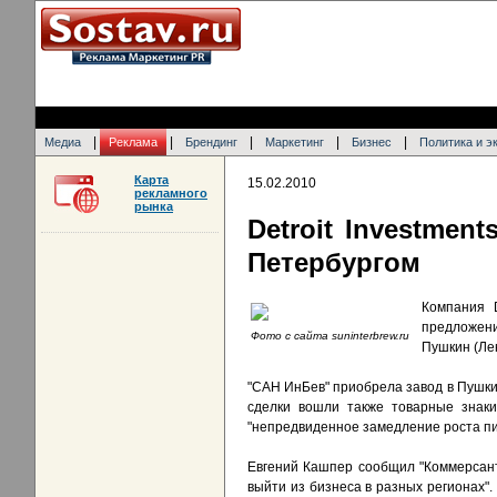
|
|
|
|
|
Медиа
Реклама
Брендинг
Маркетинг
Бизнес
Политика и э
Карта
15.02.2010
рекламного
рынка
Detroit Investme
Петербургом
Компания D
предложени
Фото с сайта suninterbrew.ru
Пушкин (Ле
"САН ИнБев" приобрела завод в Пушкин
сделки вошли также товарные знаки
"непредвиденное замедление роста пи
Евгений Кашпер сообщил "Коммерсанту
выйти из бизнеса в разных регионах".