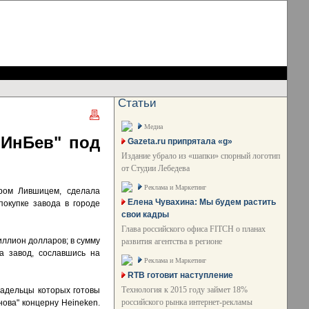
Статьи
Медиа
 ИнБев" под
Gazeta.ru припрятала «g»
Издание убрало из «шапки» спорный логотип
от Студии Лебедева
Реклама и Маркетинг
дром Лившицем, сделала
Елена Чувахина: Мы будем растить
покупке завода в городе
свои кадры
Глава российского офиса FITCH о планах
иллион долларов; в сумму
развития агентства в регионе
а завод, сославшись на
Реклама и Маркетинг
RTB готовит наступление
Технология к 2015 году займет 18%
ладельцы которых готовы
российского рынка интернет-рекламы
нова" концерну Heineken.