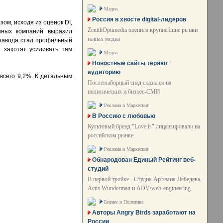
Медиа
Россия в хвосте digital-лидеров
ом, исходя из оценок DI,
ZenithOptimedia оценила крупнейшие рынки
нных компаний выразил
новых медиа
 завода стал профильный
 захотят усиливать там
Медиа
Новостные сайты теряют
аудиторию
 всего 9,2%. К детальным
Послевыборный спад сказался на
политических и бизнес-СМИ
Реклама и Маркетинг
В Россию с любовью
Культовый бренд "Love is" лицензировали на
российском рынке
Реклама и Маркетинг
Обнародован Единый Рейтинг веб-
студий
В первой тройке - Студия Артемия Лебедева,
Actis Wunderman и ADV/web-engineering
Бизнес и Политика
Авторы Angry Birds заработают на
России