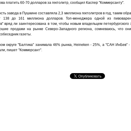
ва платить 60-70 долларов за гектолитр, сообщил Каспер "Коммерсанту".
ть завода в Пушкине составляла 2,3 миллиона гектолитров в год, таким образ
т 138 до 161 миллиона долларов. Топ-менеджера одной из пивоваре
в" вряд ли заинтересована в том, чтобы новым владельцем петербургского
рошие продажи на рынке Северо-Западного региона, сомневаюсь, что они
собеседник газеты.
ом округе "Балтика" занимала 46% рынка, Heineken - 25%, а "САН ИнБев" -
али, пишет "Коммерсант".