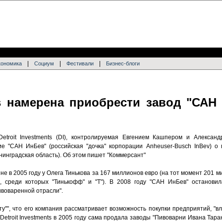
|
|
|
кономика
Социум
Фестивали
Бизнес-блоги
nts намерена приобрести завод "САН
etroit Investments (DI), контролируемая Евгением Кашпером и Алексан
е "САН ИнБев" (российская "дочка" корпорации Anheuser-Busch InBev) о 
нинградская область). Об этом пишет "Коммерсант"
е в 2005 году у Олега Тинькова за 167 миллионов евро (на тот момент 201 м
, среди которых "Тинькофф" и "Т"). В 2008 году "САН ИнБев" остановил
воваренной отрасли".
"", что его компания рассматривает возможность покупки предприятий, "в
 Detroit Investments в 2005 году сама продала заводы "Пивоварни Ивана Тара