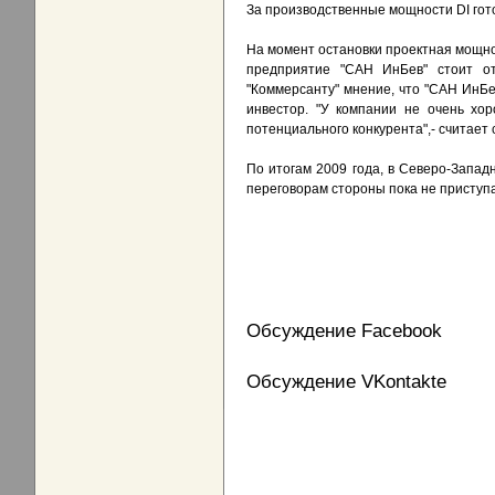
За производственные мощности DI гото
На момент остановки проектная мощнос
предприятие "САН ИнБев" стоит о
"Коммерсанту" мнение, что "САН ИнБе
инвестор. "У компании не очень хо
потенциального конкурента",- считает 
По итогам 2009 года, в Северо-Западн
переговорам стороны пока не приступ
Обсуждение Facebook
Обсуждение VKontakte