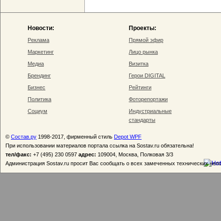
Новости:
Проекты:
Реклама
Прямой эфир
Маркетинг
Лицо рынка
Медиа
Визитка
Брендинг
Герои DIGITAL
Бизнес
Рейтинги
Политика
Фоторепортажи
Социум
Индустриальные
стандарты
©
Состав.ру
1998-2017, фирменный стиль
Depot WPF
При использовании материалов портала ссылка на Sostav.ru обязательна!
тел/факс:
+7 (495) 230 0597
адрес:
109004, Москва, Полковая 3/3
Администрация Sostav.ru просит Вас сообщать о всех замеченных технических неп