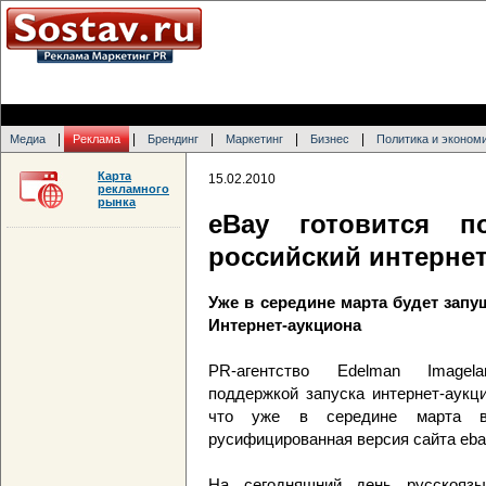
|
|
|
|
|
Медиа
Реклама
Брендинг
Маркетинг
Бизнес
Политика и эконом
Карта
15.02.2010
рекламного
рынка
eBay готовится п
российский интерне
Уже в середине марта будет зап
Интернет-аукциона
PR-агентство Edelman Imagel
поддержкой запуска интернет-аукц
что уже в середине марта в
русифицированная версия сайта ebay
На сегодняшний день русскоязы