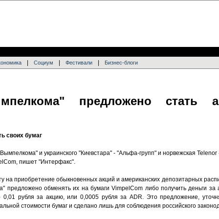
|
|
|
кономика
Социум
Фестивали
Бизнес-блоги
мпелкома" предложено стать а
ь своих бумаг
Вымпелкома" и украинского "Киевстара" - "Альфа-групп" и норвежская Telenor
elCom, пишет "Интерфакс".
у на приобретение обыкновенных акций и американских депозитарных распи
" предложено обменять их на бумаги VimpelCom либо получить деньги за а
 0,01 рубля за акцию, или 0,0005 рубля за ADR. Это предложение, уточ
альной стоимости бумаг и сделано лишь для соблюдения российского законо