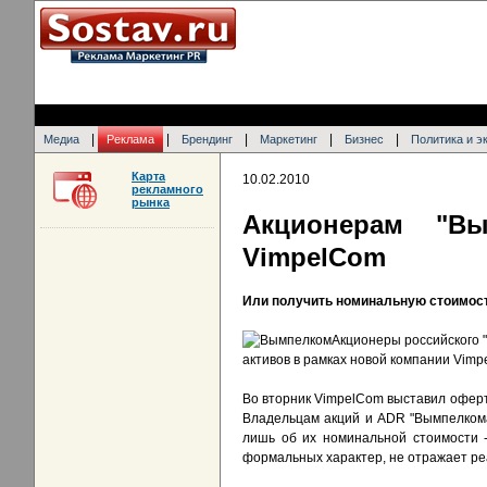
|
|
|
|
|
Медиа
Реклама
Брендинг
Маркетинг
Бизнес
Политика и э
Карта
10.02.2010
рекламного
рынка
Акционерам "Вы
VimpelCom
Или получить номинальную стоимост
Акционеры российского "
активов в рамках новой компании Vimp
Во вторник VimpelCom выставил оферт
Владельцам акций и ADR "Вымпелкома
лишь об их номинальной стоимости -
формальных характер, не отражает ре