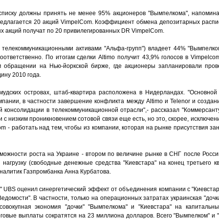
писку должны принять не менее 95% акционеров "Вымпелкома", напоминае
едлагается 20 акций VimpelCom. Коэффициент обмена депозитарных распи
ых акций получат по 20 привилегированных DR VimpelCom.
т телекоммуникационными активами "Альфа-групп") владеет 44% "Вымпелком
ответственно. По итогам сделки Altimo получит 43,9% голосов в Vimpelcom
м обращении на Нью-йоркской бирже, где акционеры запланировали прове
ину 2010 года.
удских островах, штаб-квартира расположена в Нидерландах. "Основной 
мпании, в частности завершение конфликта между Altimo и Telenor и созда
ой консолидации в телекоммуникационной отрасли",- рассказал "Коммерсант
с низким проникновением сотовой связи еще есть, но это, скорее, исключен
om - работать над тем, чтобы из компании, которая на рынке присутствия з
зможности роста на Украине - втором по величине рынке в СНГ после Росс
 нагрузку (свободные денежные средства "Киевстара" на конец третьего к
аналитик Газпромбанка Анна Курбатова.
 UBS оценил синергетический эффект от объединения компании с "Киевстар
Ведомости". В частности, только на операционных затратах украинская "дочка
совокупная экономия "дочки" "Вымпелкома" и "Киевстара" на капитальны
говые выплаты сократятся на 23 миллиона долларов. Всего "Вымпелком" и "