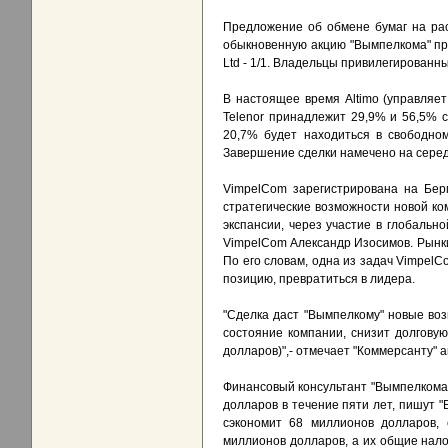
Предложение об обмене бумаг на рас
обыкновенную акцию "Вымпелкома" пр
Ltd - 1/1. Владельцы привилегированн
В настоящее время Altimo (управляе
Telenor принадлежит 29,9% и 56,5% со
20,7% будет находиться в свободно
Завершение сделки намечено на серед
VimpelCom зарегистрирована на Берм
стратегические возможности новой ко
экспансии, через участие в глобальн
VimpelCom Александр Изосимов. Рынки 
По его словам, одна из задач VimpelC
позицию, превратиться в лидера.
"Сделка даст "Вымпелкому" новые во
состояние компании, снизит долговую
долларов)",- отмечает "Коммерсанту" 
Финансовый консультант "Вымпелкома"
долларов в течение пяти лет, пишут "
сэкономит 68 миллионов долларов, 
миллионов долларов, а их общие нало