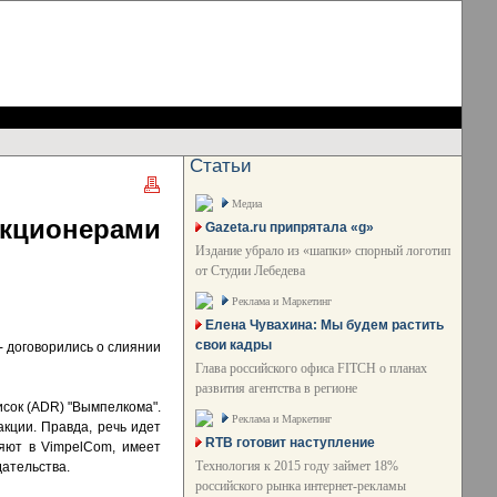
Статьи
Медиа
кционерами
Gazeta.ru припрятала «g»
Издание убрало из «шапки» спорный логотип
от Студии Лебедева
Реклама и Маркетинг
Елена Чувахина: Мы будем растить
свои кадры
 - договорились о слиянии
Глава российского офиса FITCH о планах
развития агентства в регионе
сок (ADR) "Вымпелкома".
Реклама и Маркетинг
кции. Правда, речь идет
RTB готовит наступление
няют в VimpelCom, имеет
Технология к 2015 году займет 18%
дательства.
российского рынка интернет-рекламы