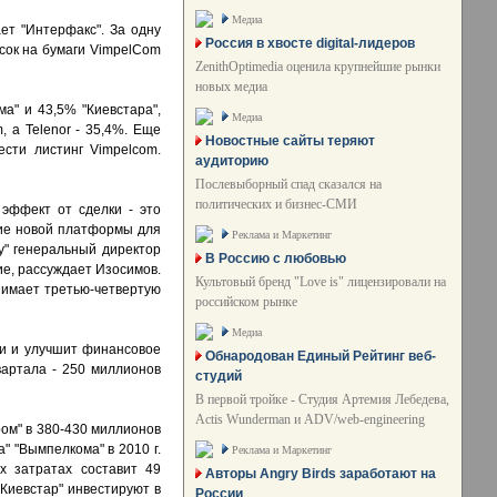
Медиа
т "Интерфакс". За одну
Россия в хвосте digital-лидеров
сок на бумаги VimpelCom
ZenithOptimedia оценила крупнейшие рынки
новых медиа
а" и 43,5% "Киевстара",
Медиа
, а Telenor - 35,4%. Еще
Новостные сайты теряют
сти листинг Vimpelcom.
аудиторию
Послевыборный спад сказался на
политических и бизнес-СМИ
эффект от сделки - это
ние новой платформы для
Реклама и Маркетинг
у" генеральный директор
В Россию с любовью
ие, рассуждает Изосимов.
Культовый бренд "Love is" лицензировали на
анимает третью-четвертую
российском рынке
Медиа
ии и улучшит финансовое
Обнародован Единый Рейтинг веб-
вартала - 250 миллионов
студий
В первой тройке - Студия Артемия Лебедева,
Actis Wunderman и ADV/web-engineering
ом" в 380-430 миллионов
" "Вымпелкома" в 2010 г.
Реклама и Маркетинг
х затратах составит 49
Авторы Angry Birds заработают на
Киевстар" инвестируют в
России