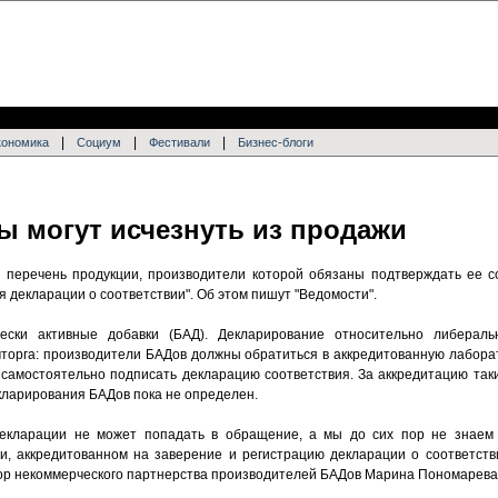
|
|
|
кономика
Социум
Фестивали
Бизнес-блоги
ы могут исчезнуть из продажи
 перечень продукции, производители которой обязаны подтверждать ее с
 декларации о соответствии". Об этом пишут "Ведомости".
ески активные добавки (БАД). Декларирование относительно либераль
торга: производители БАДов должны обратиться в аккредитованную лабора
 самостоятельно подписать декларацию соответствия. За аккредитацию так
кларирования БАДов пока не определен.
екларации не может попадать в обращение, а мы до сих пор не знаем
и, аккредитованном на заверение и регистрацию декларации о соответств
ор некоммерческого партнерства производителей БАДов Марина Пономарева