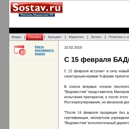
|
|
|
|
|
Медиа
Реклама
Брендинг
Маркетинг
Бизнес
Политика и э
Карта
10.02.2010
рекламного
рынка
С 15 февраля БАД
С 15 февраля вступает в силу новый
санитарным нормам "в форме принятия
В список впервые попали биологич
"Ведомостям" представитель Минпром
испытания препаратов, а после этого
Ростехрегулирование, но механизм де
"После 14 февраля продукция без д
сертификации, экспертном учреждени
"Ведомостям" исполнительный директ