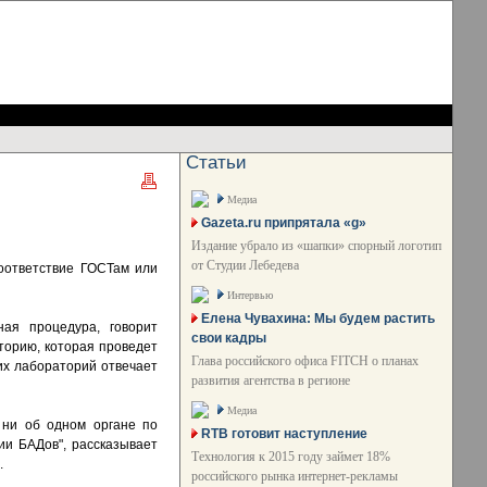
Статьи
Медиа
Gazeta.ru припрятала «g»
Издание убрало из «шапки» спорный логотип
от Студии Лебедева
оответствие ГОСТам или
Интервью
Елена Чувахина: Мы будем растить
ная процедура, говорит
свои кадры
торию, которая проведет
Глава российского офиса FITCH о планах
их лабораторий отвечает
развития агентства в регионе
Медиа
 ни об одном органе по
RTB готовит наступление
ии БАДов", рассказывает
Технология к 2015 году займет 18%
.
российского рынка интернет-рекламы