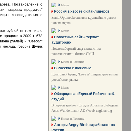
арева. Постановление о
Медиа
сти пищевых продуктов"
Россия в хвосте digital-лидеров
ницы в законодательстве
ZenithOptimedia оценила крупнейшие рынки
новых медиа
ов рублей (в том числе
Медиа
е продажи в 2009 г. 678
Новостные сайты теряют
лиона рублей) и "Овесол"
аудиторию
и месяца, говорит Шуляк
Послевыборный спад сказался на
политических и бизнес-СМИ
Бизнес и Политика
В Россию с любовью
Культовый бренд "Love is" лицензировали на
российском рынке
Медиа
Обнародован Единый Рейтинг веб-
студий
В первой тройке - Студия Артемия Лебедева,
Actis Wunderman и ADV/web-engineering
Бизнес и Политика
Авторы Angry Birds заработают на
России