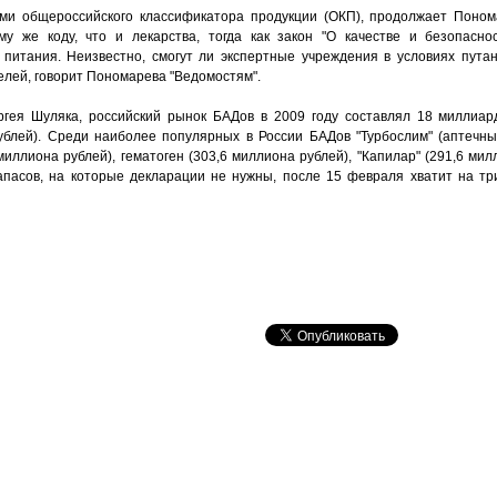
ми общероссийского классификатора продукции (ОКП), продолжает Поном
у же коду, что и лекарства, тогда как закон "О качестве и безопасно
 питания. Неизвестно, смогут ли экспертные учреждения в условиях пута
лей, говорит Пономарева "Ведомостям".
гея Шуляка, российский рынок БАДов в 2009 году составлял 18 миллиард
блей). Среди наиболее популярных в России БАДов "Турбослим" (аптечны
миллиона рублей), гематоген (303,6 миллиона рублей), "Капилар" (291,6 мил
запасов, на которые декларации не нужны, после 15 февраля хватит на тр