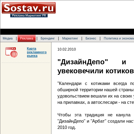
|
|
|
|
|
Медиа
Реклама
Брендинг
Маркетинг
Бизнес
Политика и эконом
Карта
10.02.2010
рекламного
рынка
"ДизайнДепо" и 
увековечили котиков
"Календари с котиками всегда п
обширной территории нашей страны, 
удовольствием вешали их на своих
на прилавках, а автослесари - на ст
Чтобы эта традиция не канула 
"ДизайнДепо" и "Арбат" создали на
2010 год.