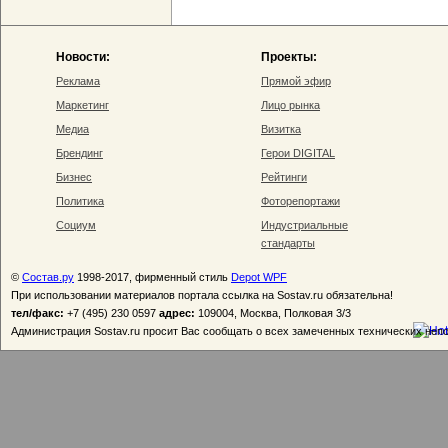
Новости:
Проекты:
Реклама
Прямой эфир
Маркетинг
Лицо рынка
Медиа
Визитка
Брендинг
Герои DIGITAL
Бизнес
Рейтинги
Политика
Фоторепортажи
Социум
Индустриальные
стандарты
©
Состав.ру
1998-2017, фирменный стиль
Depot WPF
При использовании материалов портала ссылка на Sostav.ru обязательна!
тел/факс:
+7 (495) 230 0597
адрес:
109004, Москва, Полковая 3/3
Администрация Sostav.ru просит Вас сообщать о всех замеченных технических неп