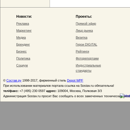
Новости:
Проекты:
Реклама
Прямой эфир
Маркетинг
Лицо рынка
Медиа
Визитка
Брендинг
Герои DIGITAL
Бизнес
Рейтинги
Политика
Фоторепортажи
Социум
Индустриальные
стандарты
©
Состав.ру
1998-2017, фирменный стиль
Depot WPF
При использовании материалов портала ссылка на Sostav.ru обязательна!
тел/факс:
+7 (495) 230 0597
адрес:
109004, Москва, Полковая 3/3
Администрация Sostav.ru просит Вас сообщать о всех замеченных технических неп