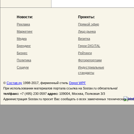
Новости:
Проекты:
Реклама
Прямой эфир
Маркетинг
Лицо рынка
Медиа
Визитка
Брендинг
Герои DIGITAL
Бизнес
Рейтинги
Политика
Фоторепортажи
Социум
Индустриальные
стандарты
©
Состав.ру
1998-2017, фирменный стиль
Depot WPF
При использовании материалов портала ссылка на Sostav.ru обязательна!
тел/факс:
+7 (495) 230 0597
адрес:
109004, Москва, Полковая 3/3
Администрация Sostav.ru просит Вас сообщать о всех замеченных технических неп