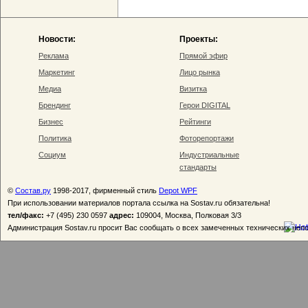
Новости:
Проекты:
Реклама
Прямой эфир
Маркетинг
Лицо рынка
Медиа
Визитка
Брендинг
Герои DIGITAL
Бизнес
Рейтинги
Политика
Фоторепортажи
Социум
Индустриальные
стандарты
©
Состав.ру
1998-2017, фирменный стиль
Depot WPF
При использовании материалов портала ссылка на Sostav.ru обязательна!
тел/факс:
+7 (495) 230 0597
адрес:
109004, Москва, Полковая 3/3
Администрация Sostav.ru просит Вас сообщать о всех замеченных технических неп