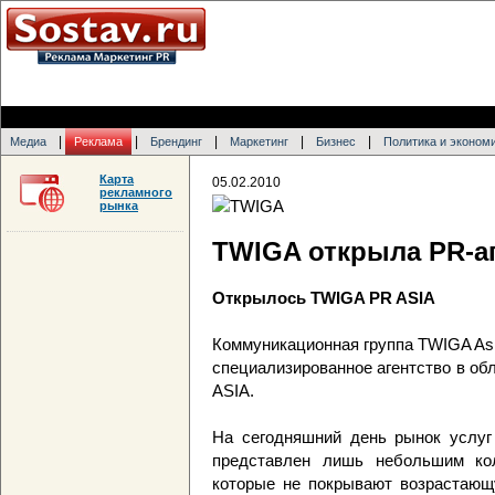
|
|
|
|
|
Медиа
Реклама
Брендинг
Маркетинг
Бизнес
Политика и эконом
Карта
05.02.2010
рекламного
рынка
TWIGA открыла PR-аг
Открылось TWIGA PR ASIA
Коммуникационная группа TWIGA Asi
специализированное агентство в о
ASIA.
На сегодняшний день рынок услуг
представлен лишь небольшим кол
которые не покрывают возрастающу