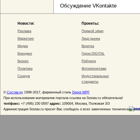
Обсуждение VKontakte
Новости:
Проекты:
Реклама
Прямой эфир
Маркетинг
Лицо рынка
Медиа
Визитка
Брендинг
Герои DIGITAL
Бизнес
Рейтинги
Политика
Фоторепортажи
Социум
Индустриальные
стандарты
©
Состав.ру
1998-2017, фирменный стиль
Depot WPF
При использовании материалов портала ссылка на Sostav.ru обязательна!
тел/факс:
+7 (495) 230 0597
адрес:
109004, Москва, Полковая 3/3
Администрация Sostav.ru просит Вас сообщать о всех замеченных технических неп