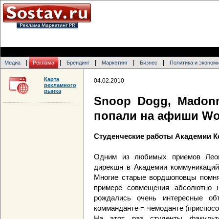
|
|
|
|
|
Медиа
Реклама
Брендинг
Маркетинг
Бизнес
Политика и эконом
Карта
04.02.2010
рекламного
рынка
Snoop Dogg, Madon
попали на афиши Wo
Студенческие работы Академии 
Одним из любимых приемов Леони
дирекшн в Академии коммуникаций
Многие старые вордшоповцы помнят
примере совмещения абсолютно 
рождались очень интересные об
комманданте = чемоданте (приспосо
На этот раз студенты факульт