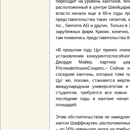
переходит на уровень кантонов. Мн
расположенный в центре Швейцарии
власти начали еще в 60-е годы пр
представительства таких гигантов, к
Inc., Siemens AG и других. Только в
зарубежных фирм. Кризис, конечно,
там появились представительства б
«В прошлом году Цуг принял очен
установлении конкурентоспособног
Джордж Майер, партнер цюри
PricewaterhouseCoopers.– Сейчас
соседние кантоны, которые тоже п
Цуг же, похоже, становится жертв
международным университетам и
студентов, требуются все новые 
последние годы в кантоне нача
площадей.
Этим обстоятельством не замедлил
кантон Шаффхаузен, расположенный 
– до 16% уменьшил налог на прибыл