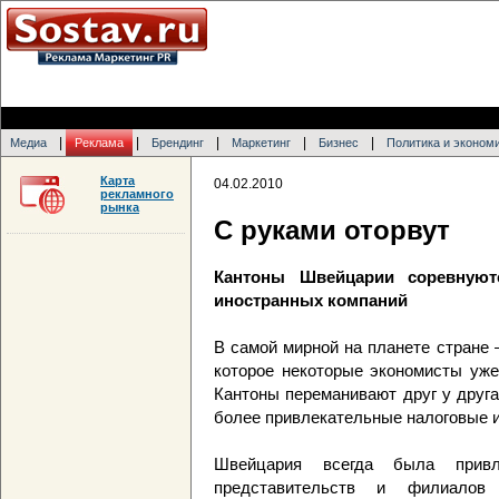
|
|
|
|
|
Медиа
Реклама
Брендинг
Маркетинг
Бизнес
Политика и эконом
Карта
04.02.2010
рекламного
рынка
С руками оторвут
Кантоны Швейцарии соревную
иностранных компаний
В самой мирной на планете стране
которое некоторые экономисты уже
Кантоны переманивают друг у друг
более привлекательные налоговые и
Швейцария всегда была прив
представительств и филиалов