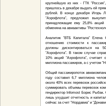
крупнейшую из них - ГТК "Россия"
пришлось в декабре выдать ей пря
рублей. В конце декабря Игорь Л
"Аэрофлота", предложил выкупи
принадлежащие ему 25,8% акций 
обменяна на авиаактивы "Ростехноло
Аналитик "ВТБ Капитала" Елена С
отношению стоимости к пассажир
должны дисконтироваться на 5
"Аэрофлота". В таком случае спра
10% акций "Аэрофлота", считает о
миллиона пассажиров, а с учетом "Но
Общий пассажиропоток авиакомпани
году составил 6,7 миллиона челов
около 40% всех перевозок российск
суммировать объемы перевозок комп
гендиректор Infomost Борис Рыбак.
лишь ухудшит отчетность и капитал
сейчас за счет "Нордавиа" и "Донави