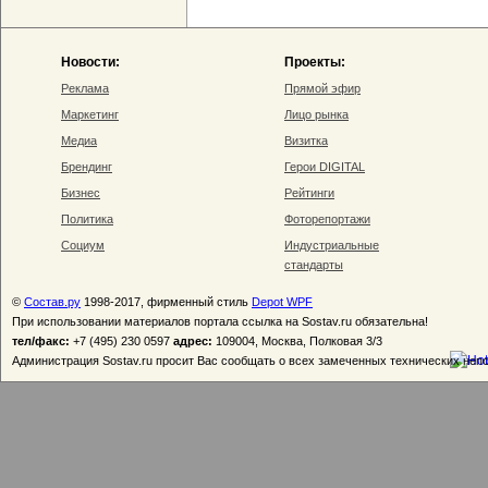
Новости:
Проекты:
Реклама
Прямой эфир
Маркетинг
Лицо рынка
Медиа
Визитка
Брендинг
Герои DIGITAL
Бизнес
Рейтинги
Политика
Фоторепортажи
Социум
Индустриальные
стандарты
©
Состав.ру
1998-2017, фирменный стиль
Depot WPF
При использовании материалов портала ссылка на Sostav.ru обязательна!
тел/факс:
+7 (495) 230 0597
адрес:
109004, Москва, Полковая 3/3
Администрация Sostav.ru просит Вас сообщать о всех замеченных технических неп