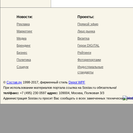
Новости:
Проекты:
Реклама
Прямой эфир
Маркетинг
Лицо рынка
Медиа
Визитка
Брендинг
Герои DIGITAL
Бизнес
Рейтинги
Политика
Фоторепортажи
Социум
Индустриальные
стандарты
©
Состав.ру
1998-2017, фирменный стиль
Depot WPF
При использовании материалов портала ссылка на Sostav.ru обязательна!
тел/факс:
+7 (495) 230 0597
адрес:
109004, Москва, Полковая 3/3
Администрация Sostav.ru просит Вас сообщать о всех замеченных технических неп