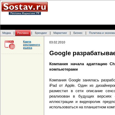
|
|
|
|
|
Медиа
Реклама
Брендинг
Маркетинг
Бизнес
Политика и эконом
Карта
03.02.2010
рекламного
рынка
Google разрабатывае
Компания начала адаптацию C
компьютерами
Компания Google занялась разрабо
iPad от Apple. Один из дизайнер
разместил в сети описание сенс
реализован в будущих версиях 
иллюстрации и видеоролик предпо
использоваться на планшетном ком