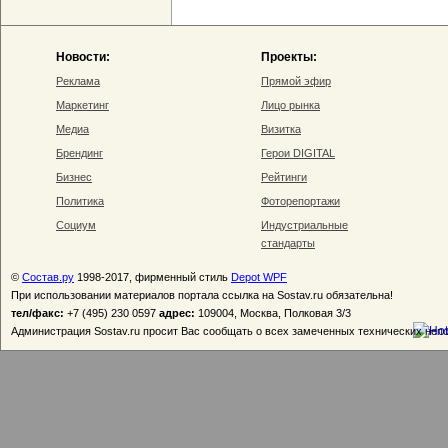
Новости:
Проекты:
Реклама
Прямой эфир
Маркетинг
Лицо рынка
Медиа
Визитка
Брендинг
Герои DIGITAL
Бизнес
Рейтинги
Политика
Фоторепортажи
Социум
Индустриальные
стандарты
©
Состав.ру
1998-2017, фирменный стиль
Depot WPF
При использовании материалов портала ссылка на Sostav.ru обязательна!
тел/факс:
+7 (495) 230 0597
адрес:
109004, Москва, Полковая 3/3
Администрация Sostav.ru просит Вас сообщать о всех замеченных технических неп