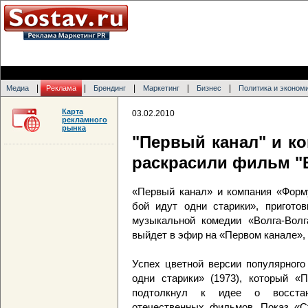
|
|
|
|
|
Медиа
Реклама
Брендинг
Маркетинг
Бизнес
Политика и эконом
Карта
03.02.2010
рекламного
рынка
"Первый канал" и к
раскрасили фильм "
«Первый канал» и компания «Форму
бой идут одни старики», пригото
музыкальной комедии «Волга-Вол
выйдет в эфир на «Первом канале», 
Успех цветной версии популярного
одни старики» (1973), который «
подтолкнул к идее о восстан
отечественных фильмов. Показ «С