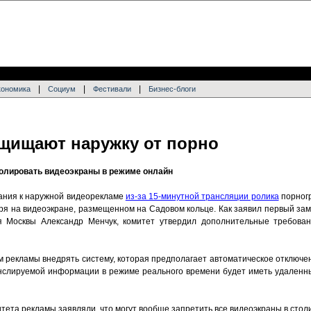
|
|
|
кономика
Социум
Фестивали
Бизнес-блоги
щищают наружку от порно
ролировать видеоэкраны в режиме онлайн
вания к наружной видеорекламе
из-за 15-минутной трансляции ролика
порногр
ря на видеоэкране, размещенном на Садовом кольце. Как заявил первый зам
 Москвы Александр Менчук, комитет утвердил дополнительные требова
рекламы внедрять систему, которая предполагает автоматическое отключен
анслируемой информации в режиме реального времени будет иметь удаленн
тета рекламы заявляли, что могут вообще запретить все видеоэкраны в стол