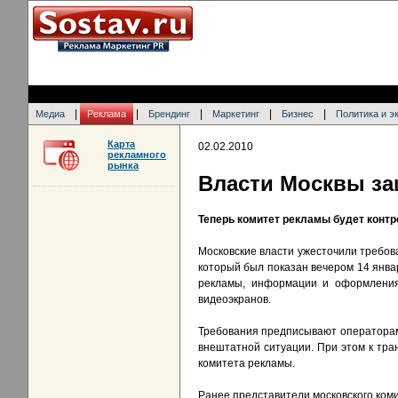
|
|
|
|
|
Медиа
Реклама
Брендинг
Маркетинг
Бизнес
Политика и э
Карта
02.02.2010
рекламного
рынка
Власти Москвы за
Теперь комитет рекламы будет конт
Московские власти ужесточили требо
который был показан вечером 14 янва
рекламы, информации и оформления
видеоэкранов.
Требования предписывают операторам 
внештатной ситуации. При этом к тр
комитета рекламы.
Ранее представители московского коми