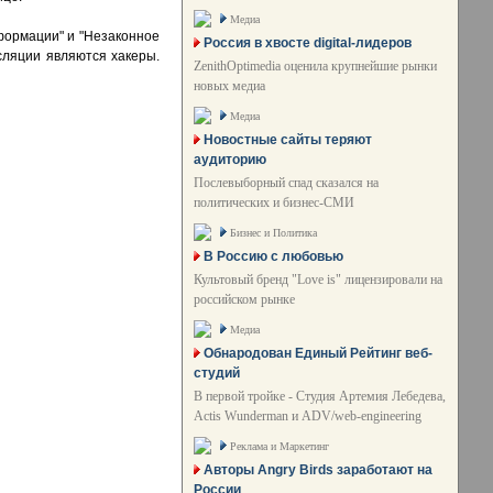
Медиа
формации" и "Незаконное
Россия в хвосте digital-лидеров
сляции являются хакеры.
ZenithOptimedia оценила крупнейшие рынки
новых медиа
Медиа
Новостные сайты теряют
аудиторию
Послевыборный спад сказался на
политических и бизнес-СМИ
Бизнес и Политика
В Россию с любовью
Культовый бренд "Love is" лицензировали на
российском рынке
Медиа
Обнародован Единый Рейтинг веб-
студий
В первой тройке - Студия Артемия Лебедева,
Actis Wunderman и ADV/web-engineering
Реклама и Маркетинг
Авторы Angry Birds заработают на
России