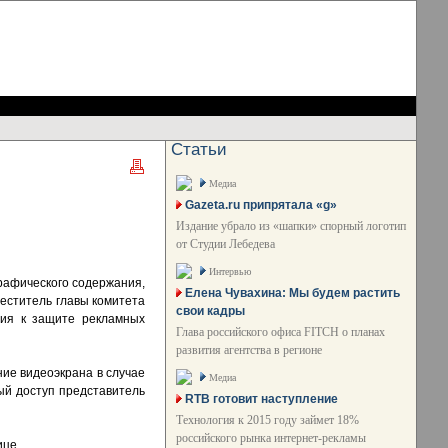
Статьи
Медиа
Gazeta.ru припрятала «g»
Издание убрало из «шапки» спорный логотип
от Студии Лебедева
Интервью
афического содержания,
Елена Чувахина: Мы будем растить
еститель главы комитета
свои кадры
ния к защите рекламных
Глава российского офиса FITCH о планах
развития агентства в регионе
ие видеоэкрана в случае
Медиа
ый доступ представитель
RTB готовит наступление
Технология к 2015 году займет 18%
российского рынка интернет-рекламы
ице.