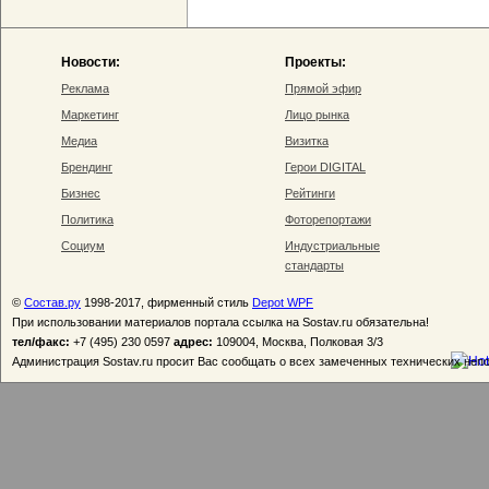
Новости:
Проекты:
Реклама
Прямой эфир
Маркетинг
Лицо рынка
Медиа
Визитка
Брендинг
Герои DIGITAL
Бизнес
Рейтинги
Политика
Фоторепортажи
Социум
Индустриальные
стандарты
©
Состав.ру
1998-2017, фирменный стиль
Depot WPF
При использовании материалов портала ссылка на Sostav.ru обязательна!
тел/факс:
+7 (495) 230 0597
адрес:
109004, Москва, Полковая 3/3
Администрация Sostav.ru просит Вас сообщать о всех замеченных технических неп