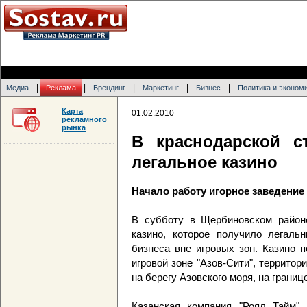
|
|
|
|
|
Медиа
Реклама
Брендинг
Маркетинг
Бизнес
Политика и эконом
Карта
01.02.2010
рекламного
рынка
В краснодарской с
легальное казино
Начало работу игорное заведение
В субботу в Щербиновском районе
казино, которое получило легаль
бизнеса вне игровых зон. Казино 
игровой зоне "Азов-Сити", территор
на берегу Азовского моря, на грани
Казанская компания "Роял Тайм" 