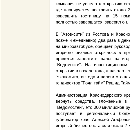
компания не успела к открытию оф
где планируется поставить около 
завершить гостиницу на 15 ном
полностью завершатся, заверил он.
В "Азов-сити" из Ростова и Красн
позже и ежедневно) два раза в де
на микроавтобусе, обещает руковод
игорного бизнеса открылось в пр
придется заплатить налог на иго
"Ведомости". На инвестиционно
открытии в начале года, а начало - 
"экономика, выгода и налоги отошл
гендиректор "Роял тайм" Рашид Тай
Администрация Краснодарского кра
вернуть средства, вложенные в 
"Ведомостей", это 900 миллионов р
поступает в региональный бюдж
губернатор края Алексей Агафонов
игорный бизнес составили около 2 