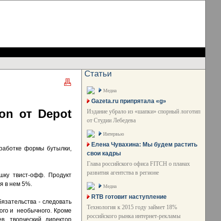
Статьи
Медиа
Gazeta.ru припрятала «g»
on от Depot
Издание убрало из «шапки» спорный логотип
от Студии Лебедева
Интервью
Елена Чувахина: Мы будем растить
зработке формы бутылки,
свои кадры
Глава российского офиса FITCH о планах
развития агентства в регионе
шку твист-офф. Продукт
я в нем 5%.
Медиа
RTB готовит наступление
язательства - следовать
Технология к 2015 году займет 18%
ого и необычного. Кроме
российского рынка интернет-рекламы
в, творческий директор