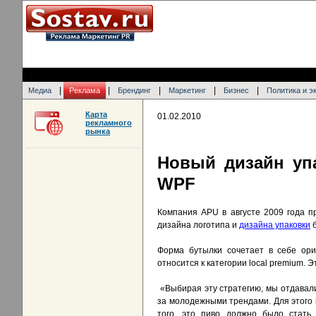
|
|
|
|
|
Медиа
Реклама
Брендинг
Маркетинг
Бизнес
Политика и э
Карта
01.02.2010
рекламного
рынка
Новый дизайн упа
WPF
Компания APU в августе 2009 года п
дизайна логотипа и
дизайна упаковки
б
Форма бутылки сочетает в себе ори
относится к категории local premium.
«Выбирая эту стратегию, мы отдавали
за молодежными трендами. Для этого 
того, это пиво должно было стать 