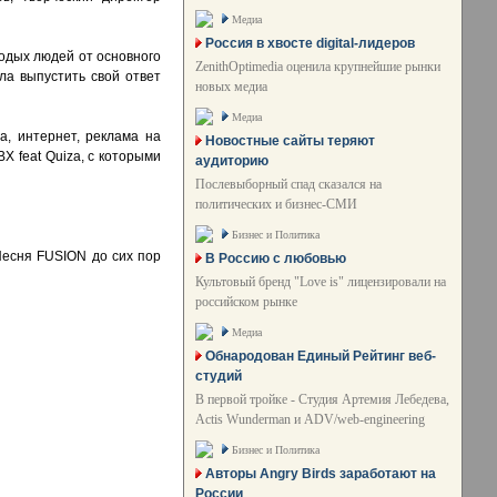
Медиа
Россия в хвосте digital-лидеров
одых людей от основного
ZenithOptimedia оценила крупнейшие рынки
ла выпустить свой ответ
новых медиа
Медиа
, интернет, реклама на
Новостные сайты теряют
X feat Quiza, с которыми
аудиторию
Послевыборный спад сказался на
политических и бизнес-СМИ
Бизнес и Политика
Песня FUSION до сих пор
В Россию с любовью
Культовый бренд "Love is" лицензировали на
российском рынке
Медиа
Обнародован Единый Рейтинг веб-
студий
В первой тройке - Студия Артемия Лебедева,
Actis Wunderman и ADV/web-engineering
Бизнес и Политика
Авторы Angry Birds заработают на
России