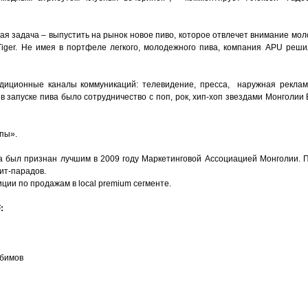
я задача – выпустить на рынок новое пиво, которое отвлечет внимание мол
Tiger. Не имея в портфеле легкого, молодежного пива, компания APU реши
диционные каналы коммуникаций: телевидение, пресса, наружная реклама
 запуске пива было сотрудничество с поп, рок, хип-хоп звездами Монголии B
пы».
ва был признан лучшим в 2009 году Маркетинговой Ассоциацией Монголии. 
хит-парадов.
ии по продажам в local premium сегменте.
F
:
юбимов