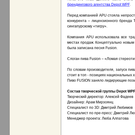
брендингового агентства Depot WPF
.
Перед компанией APU стояла непроста
конкурента – лицензионного бренда 
сингапурскому «тигру».
Компания APU использовала все тра
местах продаж. Концептуально новым в
была записана песня Fusion.
Слоган пива Fusion – «Ломая стереоти
По словам производителя, запуск пи
стоит в топ - позициях национальных 
Пиво FUSION заняло лидирующие позиц
Состав творческой группы Depot
WP
Творческий директор: Алексей Фадеев
Дизайнер: Арам Мирзоянц
Специалист по 3D: Дмитрий Любимов
Специалист по пре-пресс: Дмитрий Л
Менеджер проекта: Люба Алпатова