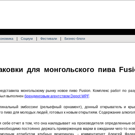
|
|
|
кономика
Социум
Фестивали
Бизнес-блоги
ковки для монгольского пива Fusi
редставила монгольскому рынку новое пиво Fusion. Комплекс работ по ра
ыл выполнен
брендинговым агентством Depot WPF
.
гинальный эмбоссинг (рельефный орнамент), донный открыватель и кры
 Это пиво для молодых людей, готовых к новым открытиям. Содержание алкогол
 себе отчет в том, что она накладывает на производителя определенные об
необходимо постоянно держать приверженцев марки в ожидании чего-то нов
модным атрибутом клубных вечеринок», - комментирует Алексей Фадее