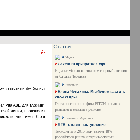
Статьи
Медиа
Gazeta.ru припрятала «g»
Издание убрало из «шапки» спорный логотип
от Студии Лебедева
Интервью
ором известный футболист
Елена Чувахина: Мы будем растить
свои кадры
Глава российского офиса FITCH о планах
r Vita ABE для мужчин".
развития агентства в регионе
нской линии, произносит
ерхоти, мне нужен Clear
Реклама и Маркетинг
RTB готовит наступление
Технология к 2015 году займет 18%
российского рынка интернет-рекламы