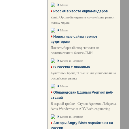
Медиа
Россия в хвосте digital-лидеров
ZenithOptimedia оценила крупнейшие рынки
новых медиа
Медиа
Новостные сайты теряют
аудиторию
Послевыборный спад сказался на
политических и бизнес-СМИ
Бизнес и Политика
В Россию с любовью
Культовый бренд "Love is" лицензировали на
российском рынке
Медиа
Обнародован Единый Рейтинг веб-
студий
В первой тройке - Студия Артемия Лебедева,
Actis Wunderman и ADV/web-engineering
Бизнес и Политика
Авторы Angry Birds заработают на
России