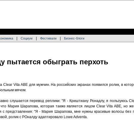
|
|
|
кономика
Социум
Фестивали
Бизнес-блоги
у пытается обыграть перхоть
 Clear Vita ABE для мужчин. На российских экранах появился ролик, в кот
тбольным мячом.
вно слушается перевод реплики: "Я - Криштиану Ронадлу, я пользуюсь Clea
что Мария Шарапова, которая также является лицом Clear Vita ABE, но же
 с представления: "Я - Мария Шарапова, мне нужны красивые волосы без п
повой, ролик с РОналду адаптировало Lowe Adventa.