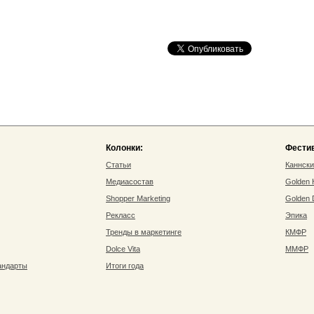
Колонки:
Фести
Статьи
Каннск
Медиасостав
Golden
Shopper Marketing
Golden
Рекласс
Эпика
Тренды в маркетинге
КМФР
Dolce Vita
ММФР
андарты
Итоги года