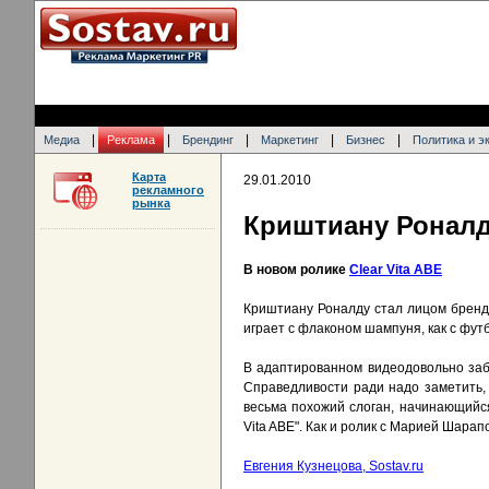
|
|
|
|
|
Медиа
Реклама
Брендинг
Маркетинг
Бизнес
Политика и э
Карта
29.01.2010
рекламного
рынка
Криштиану Роналд
В новом ролике
Clear Vita ABE
Криштиану Роналду стал лицом бренда
играет с флаконом шампуня, как с фу
В адаптированном видеодовольно заба
Справедливости ради надо заметить, 
весьма похожий слоган, начинающийся
Vita ABE". Как и ролик с Марией Шара
Евгения Кузнецова, Sostav.ru