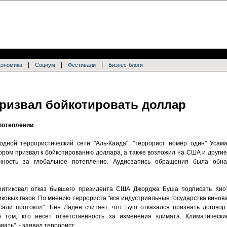
|
|
|
кономика
Социум
Фестивали
Бизнес-блоги
призвал бойкотировать доллар
потеплении
одной террористический сети "Аль-Каида", "террорист номер один" Усам
ором призвал к бойкотированию доллара, а также возложил на США и друг
енность за глобальное потепление. Аудиозапись обращения была обна
итиковал отказ бывшего президента США Джорджа Буша подписать Киот
ковых газов. По мнению террориста "все индустриальные государства винов
сали протокол". Бен Ладен считает, что Буш отказался признать догово
о том, кто несет ответственность за изменения климата. Климатическ
ать", - заявил террорист.