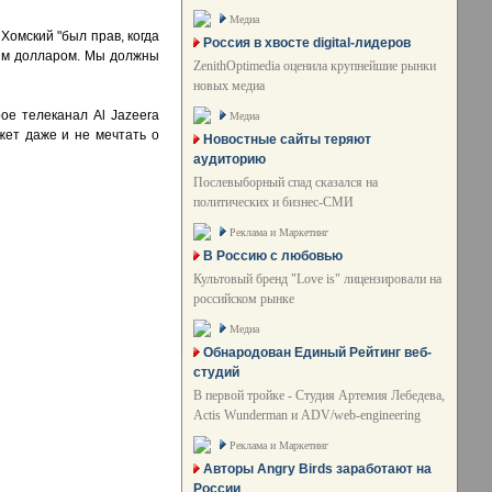
Медиа
Хомский "был прав, когда
Россия в хвосте digital-лидеров
им долларом. Мы должны
ZenithOptimedia оценила крупнейшие рынки
новых медиа
ое телеканал Al Jazeera
Медиа
жет даже и не мечтать о
Новостные сайты теряют
аудиторию
Послевыборный спад сказался на
политических и бизнес-СМИ
Реклама и Маркетинг
В Россию с любовью
Культовый бренд "Love is" лицензировали на
российском рынке
Медиа
Обнародован Единый Рейтинг веб-
студий
В первой тройке - Студия Артемия Лебедева,
Actis Wunderman и ADV/web-engineering
Реклама и Маркетинг
Авторы Angry Birds заработают на
России