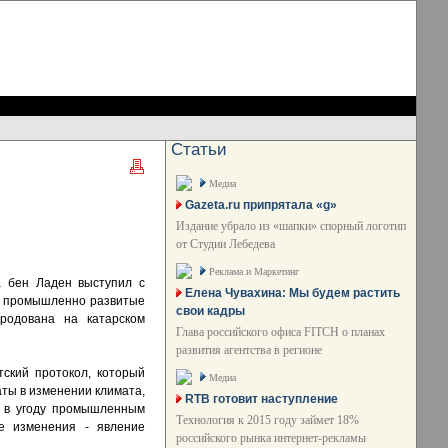
Статьи
Медиа
Gazeta.ru припрятала «g»
Издание убрало из «шапки» спорный логотип
от Студии Лебедева
Реклама и Маркетинг
а бен Ладен выступил с
Елена Чувахина: Мы будем растить
ие промышленно развитые
свои кадры
родована на катарском
Глава российского офиса FITCH о планах
развития агентства в регионе
ский протокол, который
Медиа
аты в изменении климата,
RTB готовит наступление
р в угоду промышленным
Технология к 2015 году займет 18%
ие изменения - явление
российского рынка интернет-рекламы