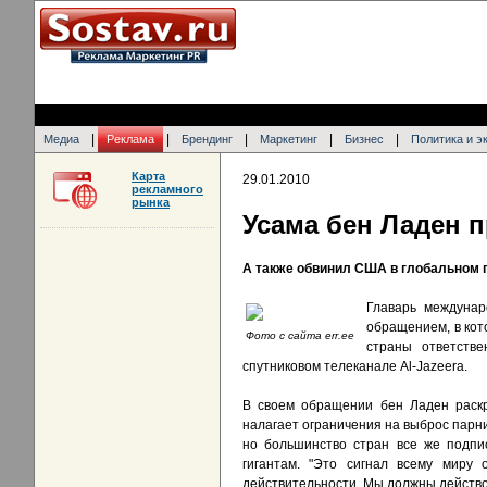
|
|
|
|
|
Медиа
Реклама
Брендинг
Маркетинг
Бизнес
Политика и э
Карта
29.01.2010
рекламного
рынка
Усама бен Ладен 
А также обвинил США в глобальном 
Главарь междунар
обращением, в кот
Фото с сайта err.ee
страны ответств
спутниковом телеканале Al-Jazeera.
В своем обращении бен Ладен раскр
налагает ограничения на выброс парни
но большинство стран все же подпи
гигантам. "Это сигнал всему миру 
действительности. Мы должны действов