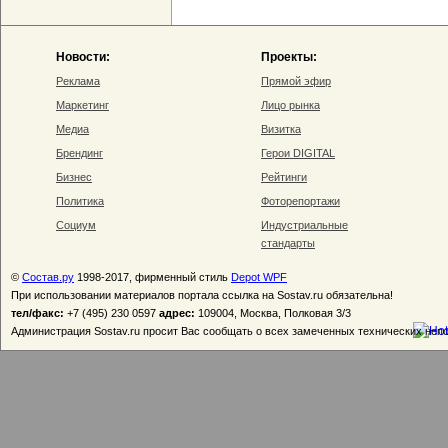
Новости:
Проекты:
Реклама
Прямой эфир
Маркетинг
Лицо рынка
Медиа
Визитка
Брендинг
Герои DIGITAL
Бизнес
Рейтинги
Политика
Фоторепортажи
Социум
Индустриальные
стандарты
©
Состав.ру
1998-2017, фирменный стиль
Depot WPF
При использовании материалов портала ссылка на Sostav.ru обязательна!
тел/факс:
+7 (495) 230 0597
адрес:
109004, Москва, Полковая 3/3
Администрация Sostav.ru просит Вас сообщать о всех замеченных технических неп