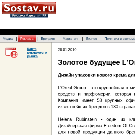
|
|
|
|
|
Медиа
Реклама
Брендинг
Маркетинг
Бизнес
Политика и эконом
Карта
28.01.2010
рекламного
рынка
Золотое будущее L'O
Дизайн упаковки нового крема для
L'Oreal Group - это крупнейшая в 
средств и парфюмерии, которая 
Компания имеет 58 крупных офи
известнейших брендов в 130 странах
Helena Rubinstein - один из кл
Дизайнерская фирма Freedom Of Cre
для новой продукции данного бре