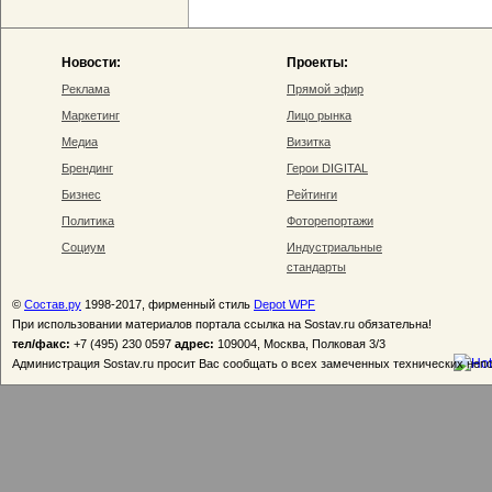
Новости:
Проекты:
Реклама
Прямой эфир
Маркетинг
Лицо рынка
Медиа
Визитка
Брендинг
Герои DIGITAL
Бизнес
Рейтинги
Политика
Фоторепортажи
Социум
Индустриальные
стандарты
©
Состав.ру
1998-2017, фирменный стиль
Depot WPF
При использовании материалов портала ссылка на Sostav.ru обязательна!
тел/факс:
+7 (495) 230 0597
адрес:
109004, Москва, Полковая 3/3
Администрация Sostav.ru просит Вас сообщать о всех замеченных технических неп