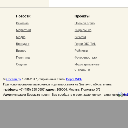
Новости:
Проекты:
Реклама
Прямой эфир
Маркетинг
Лицо рынка
Медиа
Визитка
Брендинг
Герои DIGITAL
Бизнес
Рейтинги
Политика
Фоторепортажи
Социум
Индустриальные
стандарты
©
Состав.ру
1998-2017, фирменный стиль
Depot WPF
При использовании материалов портала ссылка на Sostav.ru обязательна!
тел/факс:
+7 (495) 230 0597
адрес:
109004, Москва, Полковая 3/3
Администрация Sostav.ru просит Вас сообщать о всех замеченных технических неп