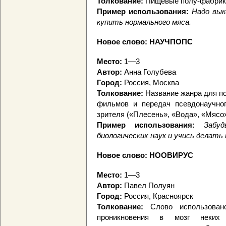
Толкование:
Пищевые полу-фабрикат
Пример использования:
Надо вык
купить нормального мяса.
Новое слово:
НАУЧПОПС
Место:
1—3
Автор:
Анна Голубева
Город:
Россия, Москва
Толкование:
Название жанра для п
фильмов и передач псевдонаучног
зрителя («Плесень», «Вода», «Мясо»
Пример использования:
Забу
биологических наук и учись делать
Новое слово:
НООВИРУС
Место:
1—3
Автор:
Павел Полуян
Город:
Россия, Красноярск
Толкование:
Слово использован
проникновения в мозг неких и