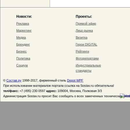
Новости:
Проекты:
Реклама
Прямой эфир
Маркетинг
Лицо рынка
Медиа
Визитка
Брендинг
Герои DIGITAL
Бизнес
Рейтинги
Политика
Фоторепортажи
Социум
Индустриальные
стандарты
©
Состав.ру
1998-2017, фирменный стиль
Depot WPF
При использовании материалов портала ссылка на Sostav.ru обязательна!
тел/факс:
+7 (495) 230 0597
адрес:
109004, Москва, Полковая 3/3
Администрация Sostav.ru просит Вас сообщать о всех замеченных технических неп