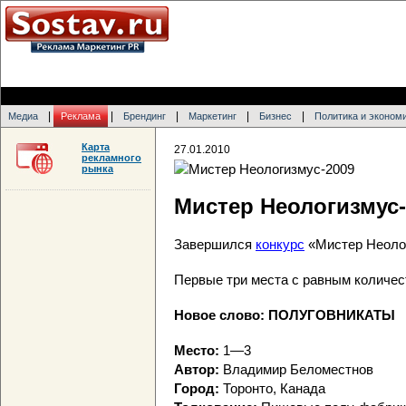
|
|
|
|
|
Медиа
Реклама
Брендинг
Маркетинг
Бизнес
Политика и эконом
Карта
27.01.2010
рекламного
рынка
Мистер Неологизмус-
Завершился
конкурс
«Мистер Неолог
Первые три места с равным количес
Новое слово: ПОЛУГОВНИКАТЫ
Место:
1—3
Автор:
Владимир Беломестнов
Город:
Торонто, Канада