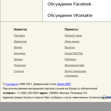
Обсуждение Facebook
Обсуждение VKontakte
Новости:
Проекты:
Реклама
Прямой эфир
Маркетинг
Лицо рынка
Медиа
Визитка
Брендинг
Герои DIGITAL
Бизнес
Рейтинги
Политика
Фоторепортажи
Социум
Индустриальные
стандарты
©
Состав.ру
1998-2017, фирменный стиль
Depot WPF
При использовании материалов портала ссылка на Sostav.ru обязательна!
тел/факс:
+7 (495) 230 0597
адрес:
109004, Москва, Полковая 3/3
Администрация Sostav.ru просит Вас сообщать о всех замеченных технических неп