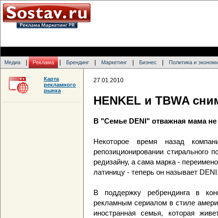
|
|
|
|
|
Медиа
Реклама
Брендинг
Маркетинг
Бизнес
Политика и эконом
Карта
27.01.2010
рекламного
рынка
HENKEL и TBWA сни
В "Семье DENI" отважная мама не
Некоторое время назад компа
репозиционировании стирального п
редизайну, а сама марка - переимен
латиницу - теперь он называет DENI
В поддержку ребрендинга в кон
рекламным сериалом в стиле америк
иностранная семья, которая жив