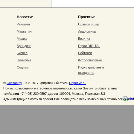
Новости:
Проекты:
Реклама
Прямой эфир
Маркетинг
Лицо рынка
Медиа
Визитка
Брендинг
Герои DIGITAL
Бизнес
Рейтинги
Политика
Фоторепортажи
Социум
Индустриальные
стандарты
©
Состав.ру
1998-2017, фирменный стиль
Depot WPF
При использовании материалов портала ссылка на Sostav.ru обязательна!
тел/факс:
+7 (495) 230 0597
адрес:
109004, Москва, Полковая 3/3
Администрация Sostav.ru просит Вас сообщать о всех замеченных технических неп