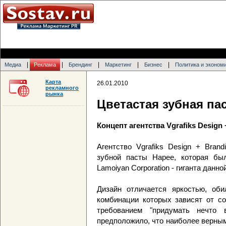
|
|
|
|
|
Медиа
Реклама
Брендинг
Маркетинг
Бизнес
Политика и эконом
Карта
26.01.2010
рекламного
рынка
Цветастая зубная па
Концепт агентства Vgrafiks Design 
Агентство Vgrafiks Design + Bran
зубной пасты Hapee, которая бы
Lamoiyan Corporation - гиганта данн
Дизайн отличается яркостью, оби
комбинации которых зависят от со
требованием "придумать нечто в
предположило, что наиболее верны