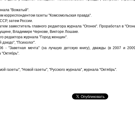
урнала "Вожатый".
ым корреспондентом газеты "Комсомольская правда".
ССР, затем России.
 затем заместитель главного редактора журнала "Огонек". Проработал в "Огон
Гущине, Владимире Чернове, Викторе Лошаке.
ного редактора журнала "Город женщин".
й дзюдо", "Психолог".
6 - "Заветная мечта" (за лучшую детскую книгу), дважды (в 2007 и 2009
 "Октябрь".
ой газеты", "Новой газеты", "Русского журнала", журнала "Октябрь".