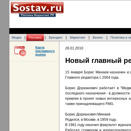
|
|
|
|
|
Медиа
Реклама
Брендинг
Маркетинг
Бизнес
Политика и э
Карта
26.01.2010
рекламного
рынка
Новый главный ре
15 января Борис Минаев назначен и.
Главного редактора с 2004 года.
Борис Дорианович работает в "Медв
последнего назначения - в должности 
привлек в проект новых интересных а
также принадлежащего FMG.
Борис Дорианович Минаев
Родился, в Москве, в 1959 году.
В 1981 году окончил факультет журнал
Работал стажером и корреспонденто