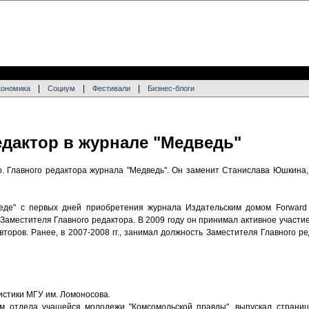
|
|
|
кономика
Социум
Фестивали
Бизнес-блоги
дактор в журнале "Медведь"
о. Главного редактора журнала "Медведь". Он заменит Станислава Юшкина
еде" с первых дней приобретения журнала Издательским домом Forward 
Заместителя Главного редактора. В 2009 году он принимал активное участи
второв. Ранее, в 2007-2008 гг., занимал должность Заместителя Главного 
истики МГУ им. Ломоносова.
м отдела учащейся молодежи "Комсомольской правды", выпускал страниц