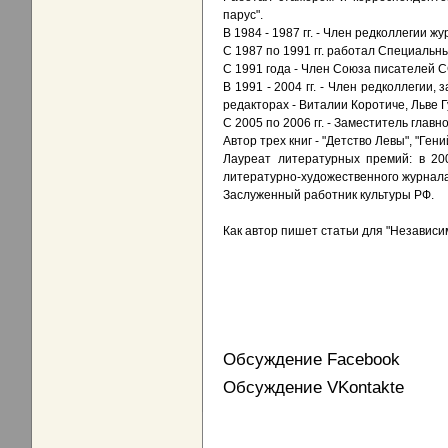
парус".
В 1984 - 1987 гг. - Член редколлегии ж
С 1987 по 1991 гг. работал Специальн
С 1991 года - Член Союза писателей С
В 1991 - 2004 гг. - Член редколлегии,
редакторах - Виталии Коротиче, Льве 
С 2005 по 2006 гг. - Заместитель глав
Автор трех книг - "Детство Левы", "Гени
Лауреат литературных премий: в 200
литературно-художественного журнала
Заслуженный работник культуры РФ.
Как автор пишет статьи для "Независим
Обсуждение Facebook
Обсуждение VKontakte