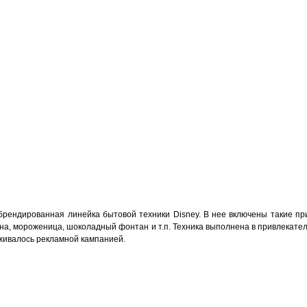
 брендированная линейка бытовой техники Disney. В нее включены такие пр
на, мороженица, шоколадный фонтан и т.п. Техника выполнена в привлекате
живалось рекламной кампанией.