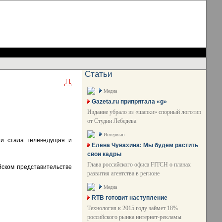
Статьи
Медиа
Gazeta.ru припрятала «g»
Издание убрало из «шапки» спорный логотип
от Студии Лебедева
Интервью
ии стала телеведущая и
Елена Чувахина: Мы будем растить
свои кадры
Глава российского офиса FITCH о планах
йском представительстве
развития агентства в регионе
Медиа
RTB готовит наступление
Технология к 2015 году займет 18%
российского рынка интернет-рекламы