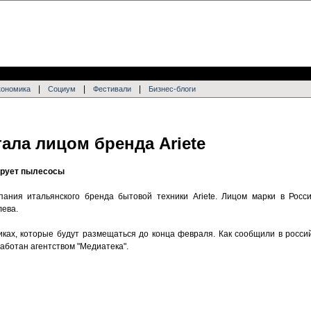
|
|
|
кономика
Социум
Фестивали
Бизнес-блоги
ала лицом бренда Ariete
ирует пылесосы
пания итальянского бренда бытовой техники Ariete. Лицом марки в Росс
лева.
иках, которые будут размещаться до конца февраля. Как сообщили в росси
азработан агентством "Медиатека".