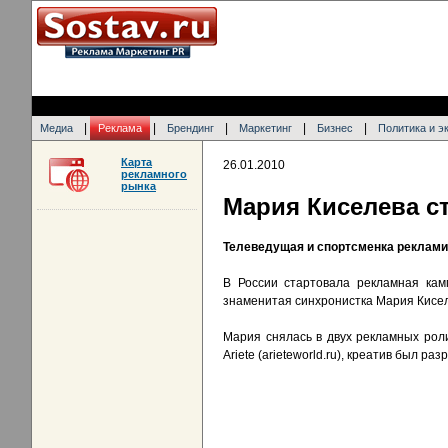
|
|
|
|
|
Медиа
Реклама
Брендинг
Маркетинг
Бизнес
Политика и э
Карта
26.01.2010
рекламного
рынка
Мария Киселева ст
Телеведущая и спортсменка реклам
В России стартовала рекламная кам
знаменитая синхронистка Мария Кисе
Мария снялась в двух рекламных рол
Ariete (arieteworld.ru), креатив был р