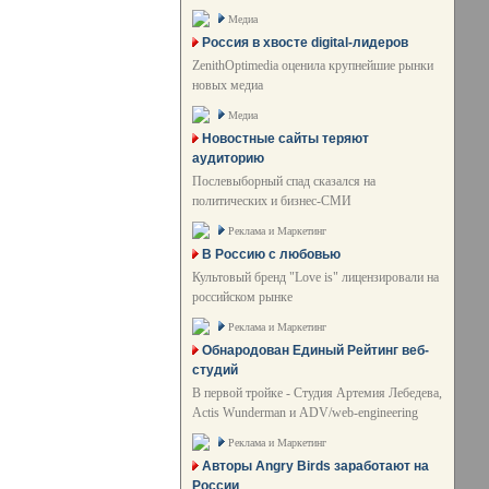
Медиа
Россия в хвосте digital-лидеров
ZenithOptimedia оценила крупнейшие рынки
новых медиа
Медиа
Новостные сайты теряют
аудиторию
Послевыборный спад сказался на
политических и бизнес-СМИ
Реклама и Маркетинг
В Россию с любовью
Культовый бренд "Love is" лицензировали на
российском рынке
Реклама и Маркетинг
Обнародован Единый Рейтинг веб-
студий
В первой тройке - Студия Артемия Лебедева,
Actis Wunderman и ADV/web-engineering
Реклама и Маркетинг
Авторы Angry Birds заработают на
России