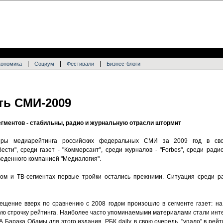
|
|
|
кономика
Социум
Фестивали
Бизнес-блоги
ть СМИ-2009
егментов - стабильны, радио и журнальную отрасли штормит
еры медиарейтинга российских федеральных СМИ за 2009 год в сво
сти", среди газет - "Коммерсант", среди журналов - "Forbes", среди ради
веденного компанией "Медиалогия".
ном и ТВ-сегментах первые тройки остались прежними. Ситуация среди р
щение вверх по сравнению с 2008 годом произошло в сегменте газет: на
ртую строчку рейтинга. Наиболее часто упоминаемыми материалами стали ин
арака Обамы для этого издания. РБК daily, в свою очередь, "упало" в рейти