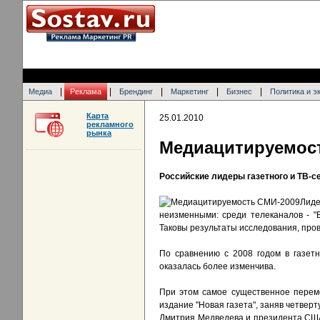
|
|
|
|
|
Медиа
Реклама
Брендинг
Маркетинг
Бизнес
Политика и э
Карта
25.01.2010
рекламного
рынка
Медиацитируемос
Российские лидеры газетного и ТВ-с
Лид
неизменными: среди телеканалов - "Ве
Таковы результаты исследования, про
По сравнению с 2008 годом в газет
оказалась более изменчива.
При этом самое существенное переме
издание "Новая газета", заняв четве
Дмитрия Медведева и президента США Б