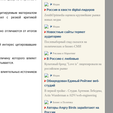
Медиа
Россия в хвосте digital-лидеров
 цитируемым материалом
ZenithOptimedia оценила крупнейшие рынки
ил с резкой критикой
новых медиа
Медиа
нно отличаются от итогов
Новостные сайты теряют
аудиторию
Послевыборный спад сказался на
й интерес цитировавшие
политических и бизнес-СМИ
Реклама и Маркетинг
личину которого влияет
В Россию с любовью
тывается.
Культовый бренд "Love is" лицензировали на
российском рынке
 влиятельных источников
Медиа
Обнародован Единый Рейтинг веб-
студий
В первой тройке - Студия Артемия Лебедева,
Actis Wunderman и ADV/web-engineering
Бизнес и Политика
Авторы Angry Birds заработают на
России