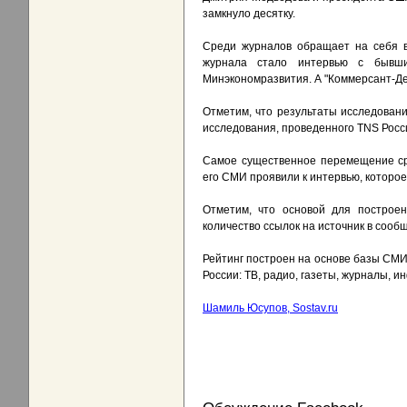
замкнуло десятку.
Среди журналов обращает на себя в
журнала стало интервью с бывши
Минэкономразвития. А "Коммерсант-День
Отметим, что результаты исследовани
исследования, проведенного TNS Росс
Самое существенное перемещение ср
его СМИ проявили к интервью, которо
Отметим, что основой для построен
количество ссылок на источник в соо
Рейтинг построен на основе базы СМИ
России: ТВ, радио, газеты, журналы, 
Шамиль Юсупов, Sostav.ru