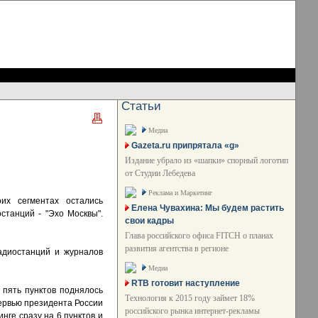
Статьи
Медиа
Gazeta.ru припрятала «g»
Издание убрало из «шапки» спорный логотип
от Студии Лебедева
Реклама и Маркетинг
их сегментах остались
Елена Чувахина: Мы будем растить
останций - "Эхо Москвы".
свои кадры
Глава российского офиса FITCH о планах
развития агентства в регионе
адиостанций и журналов
Медиа
RTB готовит наступление
 пять пунктов поднялось
Технология к 2015 году займет 18%
тервью президента России
российского рынка интернет-рекламы
нге сразу на 6 пунктов и