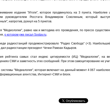
нимание издание "Итоги", которое продвинулось на 3 пункта. Наиболее
м руководителем Росстата Владимиром Соколиным, который выступ
ги", напротив, рухнул на 5 пунктов.
я "Медиологии", равно как и методика его проведения, по прессе существе
ия,
о котором уже писал Sostav.ru
.
еди радиостанций продемонстрировало "Радио Свобода" (+3). Наибольши
е дал радиостанции президент Чечни Рамзан Кадыров.
ия рейтинга самых стал индекс цитируемости (ИЦ) "Медиалогии", на ве
бщениях СМИ и заметность этих сообщений. При этом самоцитирование не учи
 системы "Медиалогия", которая включает на данный момент 4 067 наиболее
информационные агентства, Интернет-СМИ и блоги.