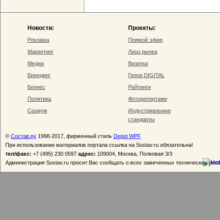
Новости:
Проекты:
Реклама
Прямой эфир
Маркетинг
Лицо рынка
Медиа
Визитка
Брендинг
Герои DIGITAL
Бизнес
Рейтинги
Политика
Фоторепортажи
Социум
Индустриальные
стандарты
©
Состав.ру
1998-2017, фирменный стиль
Depot WPF
При использовании материалов портала ссылка на Sostav.ru обязательна!
тел/факс:
+7 (495) 230 0597
адрес:
109004, Москва, Полковая 3/3
Администрация Sostav.ru просит Вас сообщать о всех замеченных технических неп