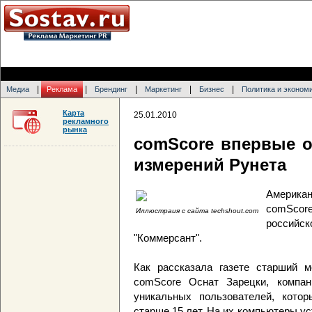
|
|
|
|
|
Медиа
Реклама
Брендинг
Маркетинг
Бизнес
Политика и эконом
Карта
25.01.2010
рекламного
рынка
comScore впервые о
измерений Рунета
Америк
comScor
Иллюстраия с сайта techshout.com
россий
"Коммерсант".
Как рассказала газете старший 
comScore Оснат Зарецки, компа
уникальных пользователей, кото
старше 15 лет. На их компьютеры у