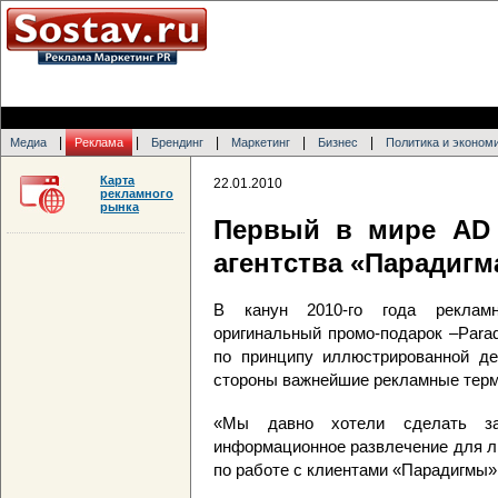
|
|
|
|
|
Медиа
Реклама
Брендинг
Маркетинг
Бизнес
Политика и эконом
Карта
22.01.2010
рекламного
рынка
Первый в мире AD 
агентства «Парадигм
В канун 2010-го года рекламн
оригинальный промо-подарок –Parad
по принципу иллюстрированной де
стороны важнейшие рекламные тер
«Мы давно хотели сделать з
информационное развлечение для лю
по работе с клиентами «Парадигмы»