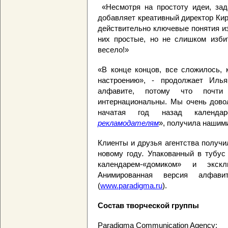
«Несмотря на простоту идеи, зада
добавляет креативный директор Ки
действительно ключевые понятия из
них простые, но не слишком изби
весело!»
«В конце концов, все сложилось, 
настроению», - продолжает Илья
алфавите, потому что почт
интернациональны. Мы очень довол
начатая год назад календа
рекламодателям
», получила нашими
Клиенты и друзья агентства получи
новому году
.
Упакованный в тубус
календарем-«домиком» и экс
Анимированная версия алфав
(
www.paradigma.ru
).
Состав
творческой
группы
Paradigma Communication Agency: