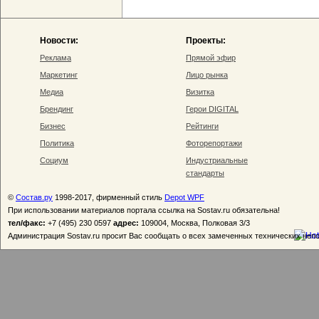
Новости:
Проекты:
Реклама
Прямой эфир
Маркетинг
Лицо рынка
Медиа
Визитка
Брендинг
Герои DIGITAL
Бизнес
Рейтинги
Политика
Фоторепортажи
Социум
Индустриальные
стандарты
©
Состав.ру
1998-2017, фирменный стиль
Depot WPF
При использовании материалов портала ссылка на Sostav.ru обязательна!
тел/факс:
+7 (495) 230 0597
адрес:
109004, Москва, Полковая 3/3
Администрация Sostav.ru просит Вас сообщать о всех замеченных технических неп