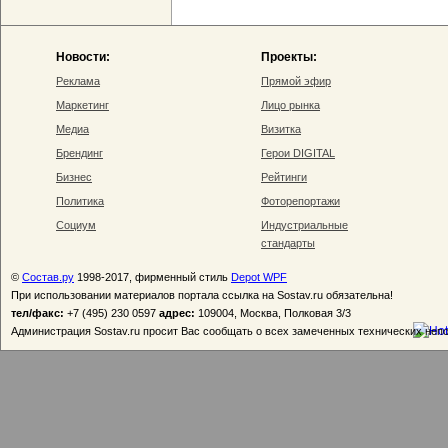
Новости:
Проекты:
Реклама
Прямой эфир
Маркетинг
Лицо рынка
Медиа
Визитка
Брендинг
Герои DIGITAL
Бизнес
Рейтинги
Политика
Фоторепортажи
Социум
Индустриальные
стандарты
©
Состав.ру
1998-2017, фирменный стиль
Depot WPF
При использовании материалов портала ссылка на Sostav.ru обязательна!
тел/факс:
+7 (495) 230 0597
адрес:
109004, Москва, Полковая 3/3
Администрация Sostav.ru просит Вас сообщать о всех замеченных технических неп