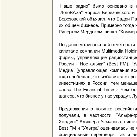
"Наше радио" было основано в к
"ЛогоВАЗа" Бориса Березовского и
Березовский объявил, что Бадри Па
их общем бизнесе. Примерно тогда
Рупертом Мердоком, пишет "Коммер
По данным финансовой отчетности N
капитале компании Multimedia Holdi
фирмы, управляющие радиостанция
России - Ностальжи" (Best FM), "У
Медиа" (управляющая компания все
года пообещал, что избавится от ро
инвестициях в России, тем меньше
слова The Financial Times.- Чем 
шансов, что бизнес у нас украдут. 
Предложения о покупке российски
получали, в частности, "Альфа
Холдинг" Алишера Усманова, пишет
Best FM и "Ультра" оценивалась не 
официальные переговоры так и не 