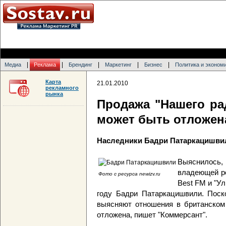
|
|
|
|
|
Медиа
Реклама
Брендинг
Маркетинг
Бизнес
Политика и эконом
Карта
21.01.2010
рекламного
рынка
Продажа "Нашего рад
может быть отложен
Наследники Бадри Патаркацишви
Выяснилось, 
владеющей ро
Фото с ресурса newizv.ru
Best FM и "У
году Бадри Патаркацишвили. Поск
выясняют отношения в британском
отложена, пишет "Коммерсант".