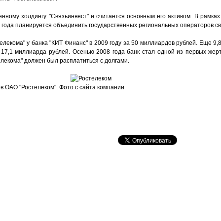
енному холдингу "Связьинвест" и считается основным его активом. В рамка
1 года планируется объединить государственных региональных операторов св
елекома" у банка "КИТ Финанс" в 2009 году за 50 миллиардов рублей. Еще 9,
17,1 миллиарда рублей. Осенью 2008 года банк стал одной из первых жерт
телекома" должен был расплатиться с долгами.
в ОАО "Ростелеком". Фото с сайта компании