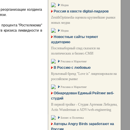
Медиа
х реорганизации холдинга
Россия в хвосте digital-лидеров
язи.
ZenithOptimedia оценила крупнейшие рынки
новых медиа
8 процента "Ростелекома"
в кризиса ликвидности в
Медиа
Новостные сайты теряют
аудиторию
Послевыборный спад сказался на
политических и бизнес-СМИ
Реклама и Маркетинг
В Россию с любовью
Культовый бренд "Love is" лицензировали на
российском рынке
Реклама и Маркетинг
Обнародован Единый Рейтинг веб-
студий
В первой тройке - Студия Артемия Лебедева,
Actis Wunderman и ADV/web-engineering
Бизнес и Политика
Авторы Angry Birds заработают на
России