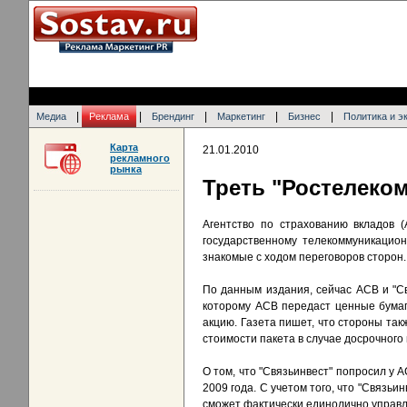
|
|
|
|
|
Медиа
Реклама
Брендинг
Маркетинг
Бизнес
Политика и э
Карта
21.01.2010
рекламного
рынка
Треть "Ростелеком
Агентство по страхованию вкладов 
государственному телекоммуникацион
знакомые с ходом переговоров сторон.
По данным издания, сейчас АСВ и "Свя
которому АСВ передаст ценные бумаги
акцию. Газета пишет, что стороны та
стоимости пакета в случае досрочного
О том, что "Связьинвест" попросил у
2009 года. С учетом того, что "Связь
сможет фактически единолично управл