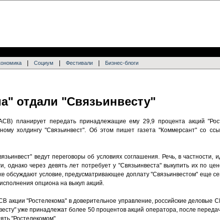
|
|
|
кономика
Социум
Фестивали
Бизнес-блоги
а" отдали "Связьинвесту"
(АСВ) планирует передать принадлежащие ему 29,9 процента акций "Рос
ному холдингу "Связьинвест". Об этом пишет газета "Коммерсант" со ссы
зьинвест" ведут переговоры об условиях соглашения. Речь, в частности, и
, однако через девять лет потребует у "Связьинвеста" выкупить их по цен
кже обсуждают условие, предусматривающее доплату "Связьинвестом" еще се
 исполнения опциона на выкуп акций.
 АСВ акции "Ростелекома" в доверительное управление, российские деловые
инвесту" уже принадлежат более 50 процентов акций оператора, после переда
ять "Ростелекомом".