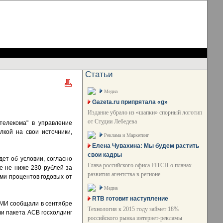
Статьи
Медиа
Gazeta.ru припрятала «g»
Издание убрало из «шапки» спорный логотип
от Студии Лебедева
телекома" в управление
лкой на свои источники,
Реклама и Маркетинг
Елена Чувахина: Мы будем растить
свои кадры
дет об условии, согласно
Глава российского офиса FITCH о планах
е не ниже 230 рублей за
развития агентства в регионе
ми процентов годовых от
Медиа
RTB готовит наступление
 СМИ сообщали в сентябре
Технология к 2015 году займет 18%
чи пакета АСВ госхолдинг
российского рынка интернет-рекламы