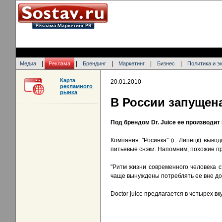
|
|
|
|
|
Медиа
Реклама
Брендинг
Маркетинг
Бизнес
Политика и э
Карта
20.01.2010
рекламного
рынка
В России запущен
Под брендом Dr. Juice ее производит
Компания "Росинка" (г. Липецк) вывод
питьевые снэки. Напомним, похожие про
"Ритм жизни современного человека 
чаще вынуждены потреблять ее вне дома
Doctor juice предлагается в четырех в