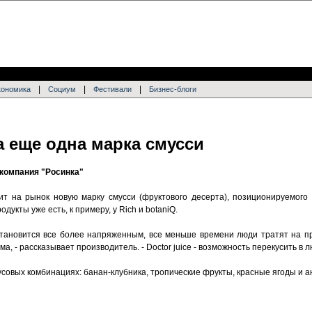
|
|
|
кономика
Социум
Фестивали
Бизнес-блоги
а еще одна марка смусси
 компания "Росинка"
ит на рынок новую марку смусси (фруктового десерта), позиционируемого ка
дукты уже есть, к примеру, у Rich и botaniQ.
становится все более напряженным, все меньше времени люди тратят на п
, - рассказывает производитель. - Doctor juice - возможность перекусить в 
кусовых комбинациях: банан-клубника, тропические фрукты, красные ягоды и а