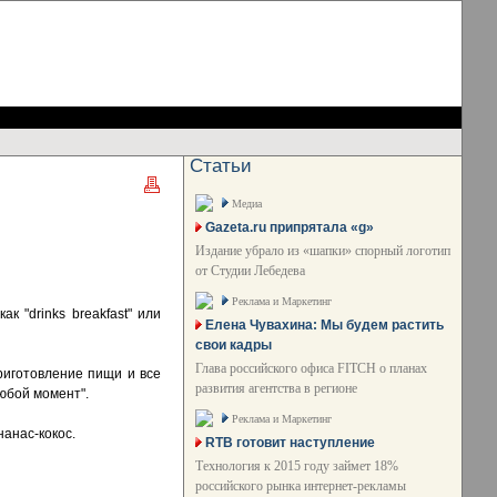
Статьи
Медиа
Gazeta.ru припрятала «g»
Издание убрало из «шапки» спорный логотип
от Студии Лебедева
Реклама и Маркетинг
к "drinks breakfast" или
Елена Чувахина: Мы будем растить
свои кадры
Глава российского офиса FITCH о планах
риготовление пищи и все
развития агентства в регионе
любой момент".
Реклама и Маркетинг
нанас-кокос.
RTB готовит наступление
Технология к 2015 году займет 18%
российского рынка интернет-рекламы