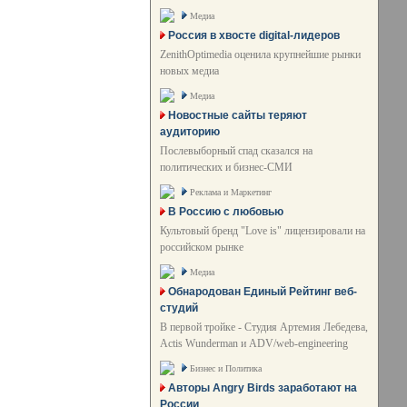
Медиа
Россия в хвосте digital-лидеров
ZenithOptimedia оценила крупнейшие рынки
новых медиа
Медиа
Новостные сайты теряют
аудиторию
Послевыборный спад сказался на
политических и бизнес-СМИ
Реклама и Маркетинг
В Россию с любовью
Культовый бренд "Love is" лицензировали на
российском рынке
Медиа
Обнародован Единый Рейтинг веб-
студий
В первой тройке - Студия Артемия Лебедева,
Actis Wunderman и ADV/web-engineering
Бизнес и Политика
Авторы Angry Birds заработают на
России