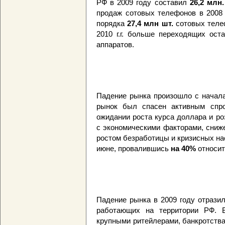
РФ в 2009 году составил
26,2 млн.
продаж сотовых телефонов в 2008 
порядка
27,4 млн шт.
сотовых телеф
2010 г.г. больше переходящих оста
аппаратов.
Падение рынка произошло с начала
рынок был спасен активным спро
ожидании роста курса доллара и р
с экономическими факторами, сниж
ростом безработицы и кризисных на
июне, провалившись
на 40%
относит
Падение рынка в 2009 году отразил
работающих на территории РФ. В
крупными ритейлерами, банкротства