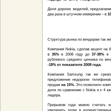
Доля дорогих моделей, предлагаем
два раза в штучном измерении –
с 1
Структура рынка по вендорам так же
Компания Nokia, сделав акцент на
с 35%
в 2008 году до
37-38%
в 
рублевого среднего ценника по ве
-18% от показателя 2008 года
.
Компания Samsung так же среаги
предложение недорогих телефонов
продаж
на 15%.
Это позволило комп
доли по сравнению с Nokia и к 4 к
лидера.
Прорывом года можно считать 
увеличить долю в количественных