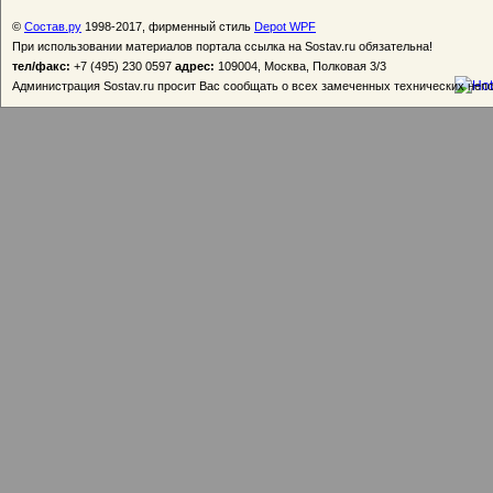
©
Состав.ру
1998-2017, фирменный стиль
Depot WPF
При использовании материалов портала ссылка на Sostav.ru обязательна!
тел/факс:
+7 (495) 230 0597
адрес:
109004, Москва, Полковая 3/3
Администрация Sostav.ru просит Вас сообщать о всех замеченных технических неп