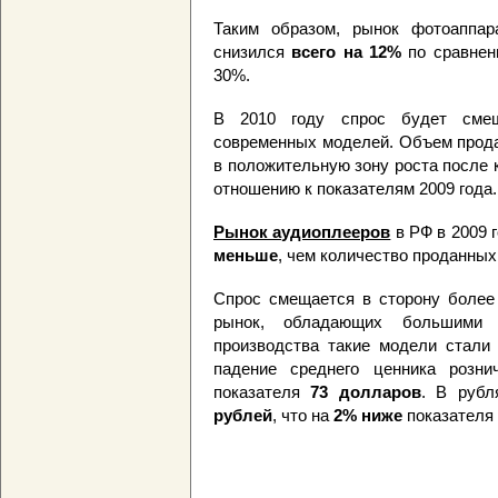
Таким образом, рынок фотоаппар
снизился
всего на 12%
по сравнен
30%.
В 2010 году спрос будет смещ
современных моделей. Объем прода
в положительную зону роста после 
отношению к показателям 2009 года.
Рынок аудиоплееров
в РФ в 2009 
меньше
, чем количество проданных
Спрос смещается в сторону более
рынок, обладающих большими
производства такие модели стали
падение среднего ценника розн
показателя
73 долларов
. В рубл
рублей
, что на
2% ниже
показателя 