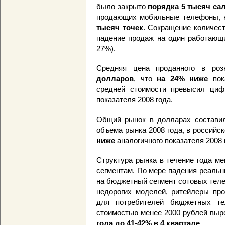
было закрыто
порядка 5 тысяч са
продающих мобильные телефоны, н
тысяч точек
. Сокращение количес
падение продаж на один работающ
27%).
Средняя цена проданного в роз
долларов
, что
на 24% ниже
пока
средней стоимости превысил ци
показателя 2008 года.
Общий рынок в долларах состав
объема рынка 2008 года, в российс
ниже
аналогичного показателя 2008 
Структура рынка в течение года ме
сегментам. По мере падения реаль
на бюджетный сегмент сотовых тел
недорогих моделей, ритейлеры пр
для потребителей бюджетных те
стоимостью менее 2000 рублей выр
года до 41-42% в 4 квартале
.