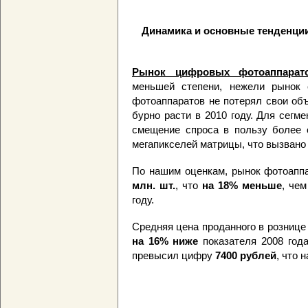
Динамика и основные тенденции
Рынок цифровых фотоаппарат
меньшей степени, нежели рынок с
фотоаппаратов не потерял свои об
бурно расти в 2010 году. Для сегм
смещение спроса в пользу более
мегапикселей матрицы, что вызвано
По нашим оценкам, рынок фотоаппа
млн. шт.
, что
на 18% меньше
, че
году.
Средняя цена проданного в розниц
на 16% ниже
показателя 2008 года
превысил цифру
7400 рублей
, что 