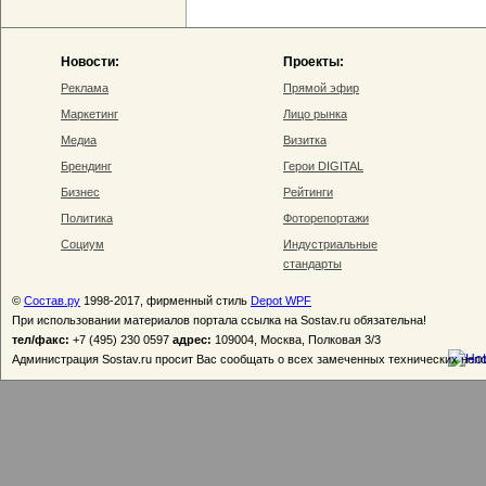
Новости:
Проекты:
Реклама
Прямой эфир
Маркетинг
Лицо рынка
Медиа
Визитка
Брендинг
Герои DIGITAL
Бизнес
Рейтинги
Политика
Фоторепортажи
Социум
Индустриальные
стандарты
©
Состав.ру
1998-2017, фирменный стиль
Depot WPF
При использовании материалов портала ссылка на Sostav.ru обязательна!
тел/факс:
+7 (495) 230 0597
адрес:
109004, Москва, Полковая 3/3
Администрация Sostav.ru просит Вас сообщать о всех замеченных технических неп