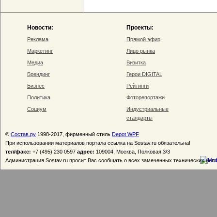
Новости:
Проекты:
Реклама
Прямой эфир
Маркетинг
Лицо рынка
Медиа
Визитка
Брендинг
Герои DIGITAL
Бизнес
Рейтинги
Политика
Фоторепортажи
Социум
Индустриальные
стандарты
©
Состав.ру
1998-2017, фирменный стиль
Depot WPF
При использовании материалов портала ссылка на Sostav.ru обязательна!
тел/факс:
+7 (495) 230 0597
адрес:
109004, Москва, Полковая 3/3
Администрация Sostav.ru просит Вас сообщать о всех замеченных технических неп