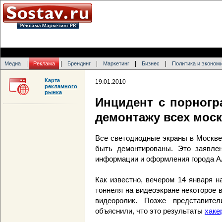
|
|
|
|
|
Медиа
Реклама
Брендинг
Маркетинг
Бизнес
Политика и эконом
Карта
19.01.2010
рекламного
рынка
Инцидент с порногр
демонтажу всех мос
Все светодиодные экраны в Москве,
быть демонтированы. Это заявлен
информации и оформления города А
Как известно, вечером 14 января 
тоннеля на видеоэкране некоторое
видеоролик. Позже представите
объяснили, что это результаты
хаке