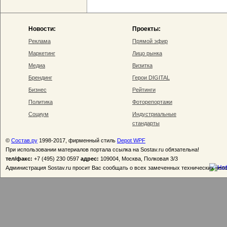
Новости:
Проекты:
Реклама
Прямой эфир
Маркетинг
Лицо рынка
Медиа
Визитка
Брендинг
Герои DIGITAL
Бизнес
Рейтинги
Политика
Фоторепортажи
Социум
Индустриальные
стандарты
©
Состав.ру
1998-2017, фирменный стиль
Depot WPF
При использовании материалов портала ссылка на Sostav.ru обязательна!
тел/факс:
+7 (495) 230 0597
адрес:
109004, Москва, Полковая 3/3
Администрация Sostav.ru просит Вас сообщать о всех замеченных технических неп