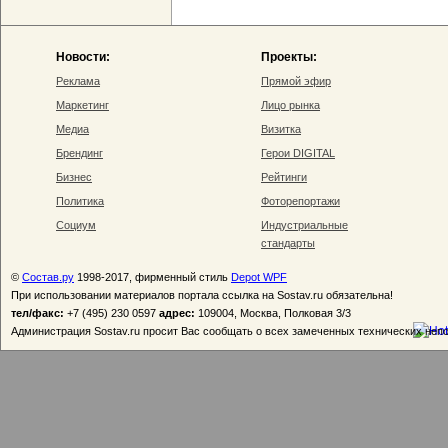
Новости:
Проекты:
Реклама
Прямой эфир
Маркетинг
Лицо рынка
Медиа
Визитка
Брендинг
Герои DIGITAL
Бизнес
Рейтинги
Политика
Фоторепортажи
Социум
Индустриальные
стандарты
©
Состав.ру
1998-2017, фирменный стиль
Depot WPF
При использовании материалов портала ссылка на Sostav.ru обязательна!
тел/факс:
+7 (495) 230 0597
адрес:
109004, Москва, Полковая 3/3
Администрация Sostav.ru просит Вас сообщать о всех замеченных технических неп