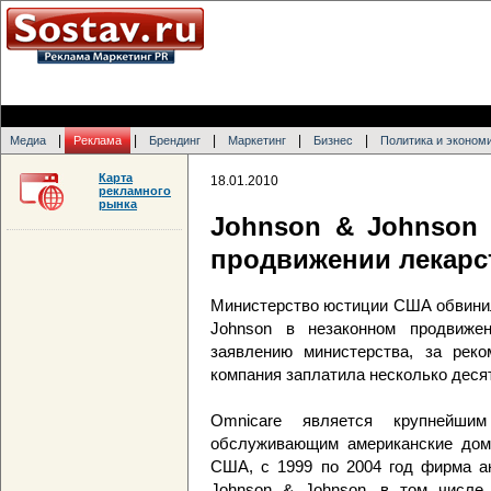
|
|
|
|
|
Медиа
Реклама
Брендинг
Маркетинг
Бизнес
Политика и эконом
Карта
18.01.2010
рекламного
рынка
Johnson & Johnson
продвижении лекарс
Министерство юстиции США обвини
Johnson в незаконном продвижен
заявлению министерства, за рек
компания заплатила несколько деся
Omnicare является крупнейшим
обслуживающим американские дом
США, с 1999 по 2004 год фирма ак
Johnson & Johnson, в том числе 