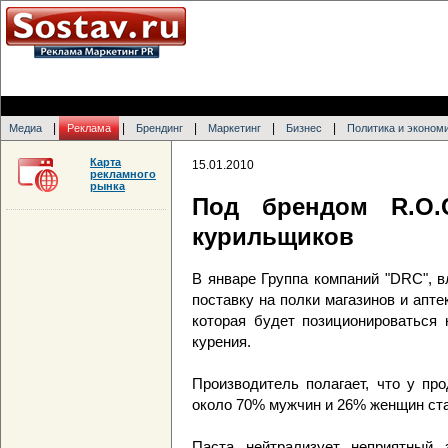
|
|
|
|
|
Медиа
Реклама
Брендинг
Маркетинг
Бизнес
Политика и эконом
Карта
15.01.2010
рекламного
рынка
Под брендом R.O.
курильщиков
В январе Группа компаний "DRC", в
поставку на полки магазинов и апте
которая будет позиционироваться 
курения.
Производитель полагает, что у пр
около 70% мужчин и 26% женщин стар
Паста нейтрализует неприятный з