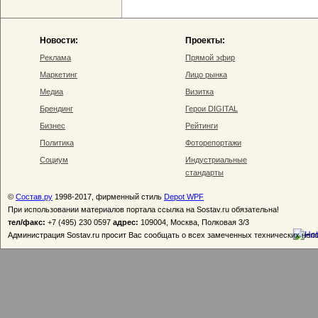
Новости:
Проекты:
Реклама
Прямой эфир
Маркетинг
Лицо рынка
Медиа
Визитка
Брендинг
Герои DIGITAL
Бизнес
Рейтинги
Политика
Фоторепортажи
Социум
Индустриальные
стандарты
©
Состав.ру
1998-2017, фирменный стиль
Depot WPF
При использовании материалов портала ссылка на Sostav.ru обязательна!
тел/факс:
+7 (495) 230 0597
адрес:
109004, Москва, Полковая 3/3
Администрация Sostav.ru просит Вас сообщать о всех замеченных технических неп