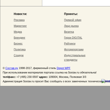
Новости:
Проекты:
Реклама
Прямой эфир
Маркетинг
Лицо рынка
Медиа
Визитка
Брендинг
Герои DIGITAL
Бизнес
Рейтинги
Политика
Фоторепортажи
Социум
Индустриальные
стандарты
©
Состав.ру
1998-2017, фирменный стиль
Depot WPF
При использовании материалов портала ссылка на Sostav.ru обязательна!
тел/факс:
+7 (495) 230 0597
адрес:
109004, Москва, Полковая 3/3
Администрация Sostav.ru просит Вас сообщать о всех замеченных технических неп