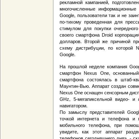
рекламной кампанией, подготовлен
многочисленные информационные у
Google, пользователи так и не заи
по-тихому проведенная для пресс
стимулом для покупки очередного
своего смартфона Droid корпораци
долларов. Второй же причиной п
схему дистрибуции, по которой 
Google.
На прошлой неделе компания Goog
смартфон Nexus One, основанный 
смартфона состоялась в штаб-кв
Маунтин-Вью. Аппарат создан совм
Nexus One оснащен сенсорным дисп
GHz, 5-мегапиксельной видео- и ф
навигатором.
По замыслу представителей Goog
точкой интернета и телефона и 
мобильного телефона, при помощ
увидите, как этот аппарат разд
телефонов сегодняшнего дня», - с