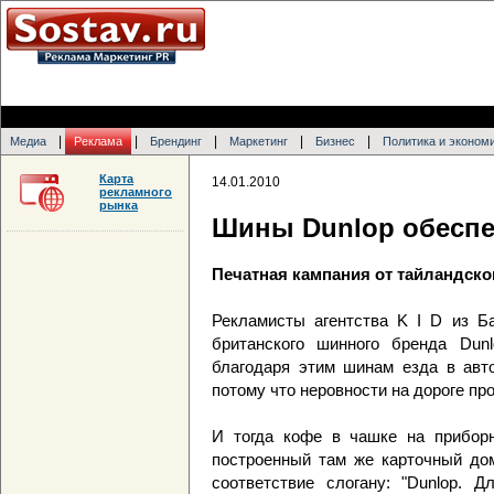
|
|
|
|
|
Медиа
Реклама
Брендинг
Маркетинг
Бизнес
Политика и эконом
Карта
14.01.2010
рекламного
рынка
Шины Dunlop обеспе
Печатная кампания от тайландског
Рекламисты агентства K I D из Ба
британского шинного бренда Dun
благодаря этим шинам езда в авто
потому что неровности на дороге про
И тогда кофе в чашке на приборн
построенный там же карточный дом
соответствие слогану: "Dunlop. 