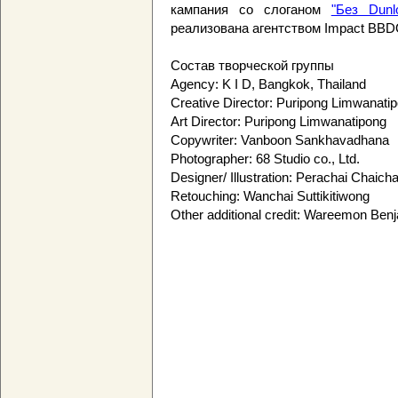
кампания со слоганом
"Без Dun
реализована агентством Impact BBD
Состав творческой группы
Agency: K I D,
Bangkok
,
Thailand
Creative Director: Puripong Limwanati
Art Director: Puripong Limwanatipong
Copywriter: Vanboon Sankhavadhana
Photographer: 68 Studio co., Ltd.
Designer/ Illustration: Perachai Chaich
Retouching: Wanchai Suttikitiwong
Other additional credit: Wareemon Ben