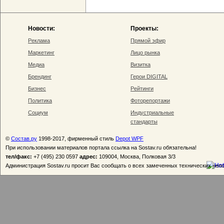
Новости:
Проекты:
Реклама
Прямой эфир
Маркетинг
Лицо рынка
Медиа
Визитка
Брендинг
Герои DIGITAL
Бизнес
Рейтинги
Политика
Фоторепортажи
Социум
Индустриальные
стандарты
©
Состав.ру
1998-2017, фирменный стиль
Depot WPF
При использовании материалов портала ссылка на Sostav.ru обязательна!
тел/факс:
+7 (495) 230 0597
адрес:
109004, Москва, Полковая 3/3
Администрация Sostav.ru просит Вас сообщать о всех замеченных технических неп