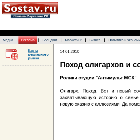
|
|
|
|
|
Медиа
Реклама
Брендинг
Маркетинг
Бизнес
Политика и эконом
Карта
14.01.2010
рекламного
рынка
Поход олигархов и с
Ролики студии "Антимульт МСК"
Олигарх. Поход. Вот и новый со
захватывающую историю о семье 
новую оказию с аллюзиями. Да помож