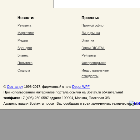
Новости:
Проекты:
Реклама
Прямой эфир
Маркетинг
Лицо рынка
Медиа
Визитка
Брендинг
Герои DIGITAL
Бизнес
Рейтинги
Политика
Фоторепортажи
Социум
Индустриальные
стандарты
©
Состав.ру
1998-2017, фирменный стиль
Depot WPF
При использовании материалов портала ссылка на Sostav.ru обязательна!
тел/факс:
+7 (495) 230 0597
адрес:
109004, Москва, Полковая 3/3
Администрация Sostav.ru просит Вас сообщать о всех замеченных технических неп