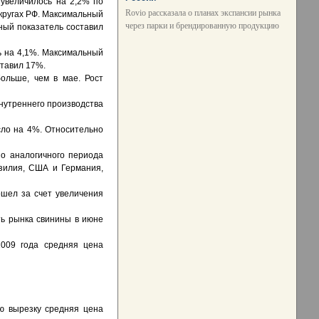
 увеличилось на 2,2% по
Rovio рассказала о планах экспансии рынка
кругах РФ. Максимальный
через парки и брендированную продукцию
ный показатель составил
ь на 4,1%. Максимальный
ставил 17%.
ольше, чем в мае. Рост
нутреннего производства
сло на 4%. Относительно
о аналогичного периода
зилия, США и Германия,
ошел за счет увеличения
ть рынка свинины в июне
2009 года средняя цена
ую вырезку средняя цена