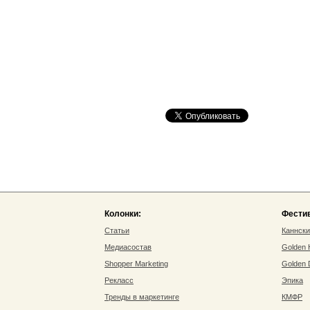
Колонки:
Фести
Статьи
Каннск
Медиасостав
Golden
Shopper Marketing
Golden
Рекласс
Эпика
Тренды в маркетинге
КМФР