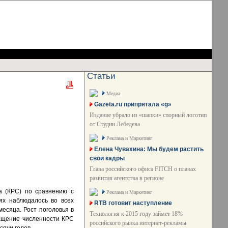
Статьи
Медиа
Gazeta.ru припрятала «g»
Издание убрало из «шапки» спорный логотип
от Студии Лебедева
Реклама и Маркетинг
Елена Чувахина: Мы будем растить
свои кадры
Глава российского офиса FITCH о планах
развития агентства в регионе
а (КРС) по сравнению с
Реклама и Маркетинг
ях наблюдалось во всех
RTB готовит наступление
месяца. Рост поголовья в
Технология к 2015 году займет 18%
ащение численности КРС
российского рынка интернет-рекламы