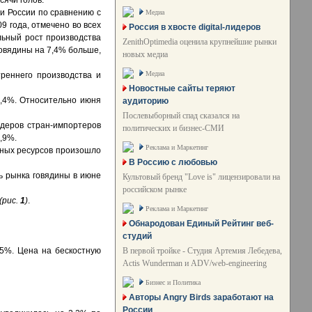
сячи голов.
и России по сравнению с
Медиа
9 года, отмечено во всех
Россия в хвосте digital-лидеров
льный рост производства
ZenithOptimedia оценила крупнейшие рынки
овядины на 7,4% больше,
новых медиа
Медиа
реннего производства и
Новостные сайты теряют
6,4%. Относительно июня
аудиторию
Послевыборный спад сказался на
идеров стран-импортеров
политических и бизнес-СМИ
,9%.
Реклама и Маркетинг
чных ресурсов произошло
В Россию с любовью
ь рынка говядины в июне
Культовый бренд "Love is" лицензировали на
российском рынке
(рис.
1
)
.
Реклама и Маркетинг
Обнародован Единый Рейтинг веб-
студий
В первой тройке - Студия Артемия Лебедева,
,5%. Цена на бескостную
Actis Wunderman и ADV/web-engineering
Бизнес и Политика
Авторы Angry Birds заработают на
России