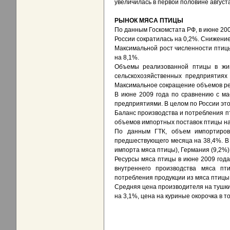
увеличилась в первой половине августа
РЫНОК МЯСА ПТИЦЫ
По данным Госкомстата РФ, в июне 20
России сократилась на 0,2%. Снижени
Максимальной рост численности птиц
на 8,1%.
Объемы реализованной птицы в жив
сельскохозяйственных предприятиях
Максимальное сокращение объемов ре
В июне 2009 года по сравнению с м
предприятиями. В целом по России это
Баланс производства и потребления п
объемов импортных поставок птицы н
По данным ГТК, объем импортиров
предшествующего месяца на 38,4%. В
импорта мяса птицы), Германия (9,2%)
Ресурсы мяса птицы в июне 2009 год
внутреннего производства мяса п
потребления продукции из мяса птицы 
Средняя цена производителя на тушки
на 3,1%, цена на куриные окорочка в 