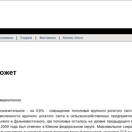
|
|
|
кономика
Социум
Фестивали
Бизнес-блоги
ожет
 маркетинга
значительное - на 0,6% - сокращение поголовья крупного рогатого скот
сленности крупного рогатого скота в сельскохозяйственных предприяти
ского и Дальневосточного, где поголовье осталось на уровне предыдущего 
 2009 года был отмечен в Южном федеральном округе. Максимальное сокр