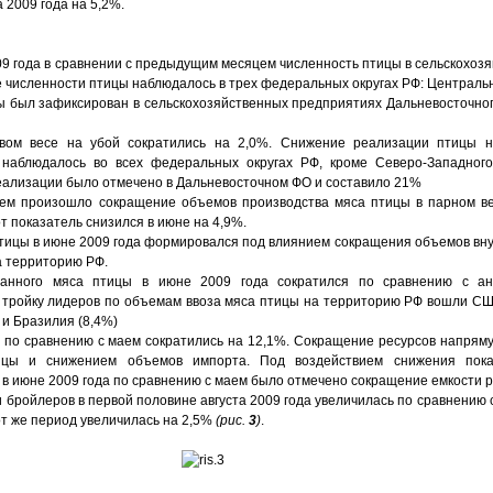
 2009 года на 5,2%.
09 года в сравнении с предыдущим месяцем численность птицы в сельскохоз
е численности птицы наблюдалось в трех федеральных округах РФ: Централь
ы был зафиксирован в сельскохозяйственных предприятиях Дальневосточног
ом весе на убой сократились на 2,0%. Снижение реализации птицы н
 наблюдалось во всех федеральных округах РФ, кроме Северо-Западного
ализации было отмечено в Дальневосточном ФО и составило 21%
аем произошло сокращение объемов производства мяса птицы в парном 
т показатель снизился в июне на 4,9%.
тицы в июне 2009 года формировался под влиянием сокращения объемов вну
а территорию РФ.
анного мяса птицы в июне 2009 года сократился по сравнению с ан
 тройку лидеров по объемам ввоза мяса птицы на территорию РФ вошли С
 и Бразилия (8,4%)
а по сравнению с маем сократились на 12,1%. Сокращение ресурсов напрям
тицы и снижением объемов импорта. Под воздействием снижения пока
в июне 2009 года по сравнению с маем было отмечено сокращение емкости ры
 бройлеров в первой половине августа 2009 года увеличилась по сравнению
тот же период увеличилась на 2,5%
(рис.
3
)
.