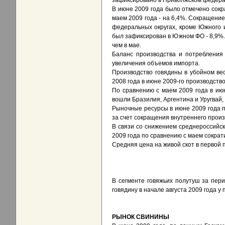
зафиксировано в Приволжском федерал
В июне 2009 года было отмечено сок
маем 2009 года - на 6,4%. Сокращение
федеральных округах, кроме Южного 
был зафиксирован в Южном ФО - 8,9%
чем в мае.
Баланс производства и потребления
увеличения объемов импорта.
Производство говядины в убойном вес
2008 года в июне 2009-го производство
По сравнению с маем 2009 года в ию
вошли Бразилия, Аргентина и Уругвай
Рыночные ресурсы в июне 2009 года 
за счет сокращения внутреннего произ
В связи со снижением среднероссийск
2009 года по сравнению с маем сократ
Средняя цена на живой скот в первой 
В сегменте говяжьих полутуш за пер
говядину в начале августа 2009 года у
РЫНОК СВИНИНЫ