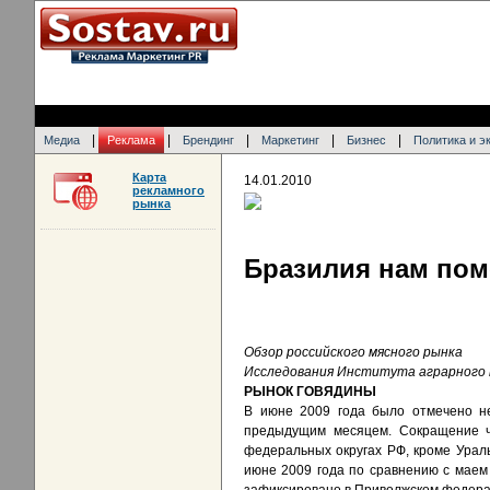
|
|
|
|
|
Медиа
Реклама
Брендинг
Маркетинг
Бизнес
Политика и э
Карта
14.01.2010
рекламного
рынка
Бразилия нам пом
Обзор российского мясного рынка
Исследования Института аграрного
РЫНОК ГОВЯДИНЫ
В июне 2009 года было отмечено не
предыдущим месяцем. Сокращение чи
федеральных округах РФ, кроме Ураль
июне 2009 года по сравнению с маем