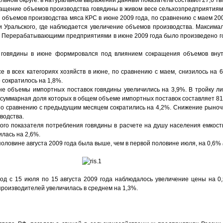
ьном округе: в натуральном выражении данный показатель составил 27,6 ты
ращение объемов производства говядины в живом весе сельхозпредприятиям
 объемов производства мяса КРС в июне 2009 года, по сравнению с маем 200
и Уральского, где наблюдается увеличение объемов производства. Максима
. Перерабатывающими предприятиями в июне 2009 года было произведено г
 говядины в июне формировался под влиянием сокращения объемов внут
е в всех категориях хозяйств в июне, по сравнению с маем, снизилось на 
 сократилось на 1,8%.
не объемы импортных поставок говядины увеличились на 3,9%. В тройку л
, суммарная доля которых в общем объеме импортных поставок составляет 81
по сравнению с предыдущим месяцем сократились на 4,2%. Снижение рыно
водства.
ого показателя потребления говядины в расчете на душу населения емкост
илась на 2,6%.
половине августа 2009 года была выше, чем в первой половине июля, на 0,6%
иод с 15 июля по 15 августа 2009 года наблюдалось увеличение цены на 0
 производителей увеличилась в среднем на 1,3%.