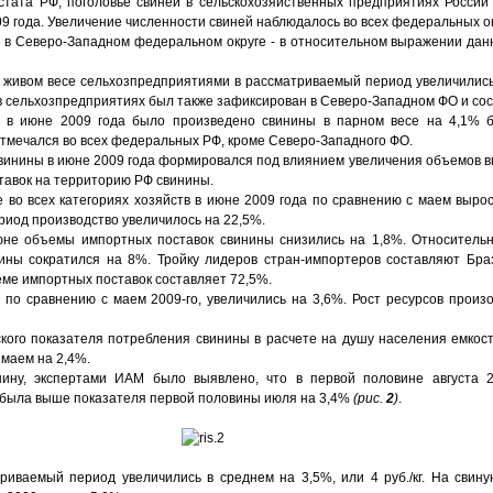
стата РФ, поголовье свиней в сельскохозяйственных предприятиях России
 года. Увеличение численности свиней наблюдалось во всех федеральных о
н в Северо-Западном федеральном округе - в относительном выражении дан
 живом весе сельхозпредприятиями в рассматриваемый период увеличилис
 в сельхозпредприятиях был также зафиксирован в Северо-Западном ФО и со
в июне 2009 года было произведено свинины в парном весе на 4,1% б
отмечался во всех федеральных РФ, кроме Северо-Западного ФО.
винины в июне 2009 года формировался под влиянием увеличения объемов в
тавок на территорию РФ свинины.
 во всех категориях хозяйств в июне 2009 года по сравнению с маем выро
риод производство увеличилось на 22,5%.
юне объемы импортных поставок свинины снизились на 1,8%. Относительн
ины сократился на 8%. Тройку лидеров стран-импортеров составляют Бра
ме импортных поставок составляет 72,5%.
 по сравнению с маем 2009-го, увеличились на 3,6%. Рост ресурсов произ
ского показателя потребления свинины в расчете на душу населения емкос
 маем на 2,4%.
ину, экспертами ИАМ было выявлено, что в первой половине августа 
) была выше показателя первой половины июля на 3,4%
(рис.
2
)
.
иваемый период увеличились в среднем на 3,5%, или 4 руб./кг. На свин