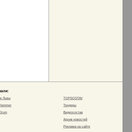
вали:
ие Львы
TOPSOSTAV
 Hammer
Тендеры
 Drum
Видеосостав
Архив новостей
Реклама на сайте