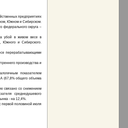
яйственных предприятиях
ном, Южном и Сибирском.
о федерального округа –
а убой в живом весе в
, Южного и Сибирского.
весе перерабатывающими
треннего производства и
алогичным показателем
ША (67,8% общего объема
ую связано со снижением
зателя среднедушевого
нка - на 12,4%.
 с первой половиной июля