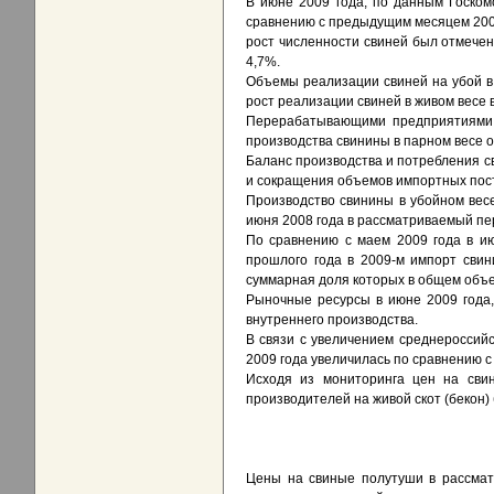
В июне 2009 года, по данным Госком
сравнению с предыдущим месяцем 2009
рост численности свиней был отмече
4,7%.
Объемы реализации свиней на убой в
рост реализации свиней в живом весе
Перерабатывающими предприятиями 
производства свинины в парном весе 
Баланс производства и потребления с
и сокращения объемов импортных пос
Производство свинины в убойном весе
июня 2008 года в рассматриваемый пе
По сравнению с маем 2009 года в и
прошлого года в 2009-м импорт свин
суммарная доля которых в общем объе
Рыночные ресурсы в июне 2009 года,
внутреннего производства.
В связи с увеличением среднероссий
2009 года увеличилась по сравнению с
Исходя из мониторинга цен на свин
производителей на живой скот (бекон
Цены на свиные полутуши в рассматр