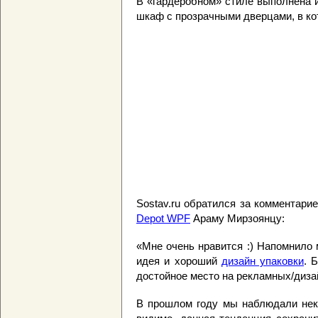
В «гардеробном» стиле выполнена и
шкаф с прозрачными дверцами, в кот
Sostav.ru обратился за комментари
Depot WPF
Араму Мирзоянцу:
«Мне очень нравится :) Напомнило
идея и хороший
дизайн упаковки
. 
достойное место на рекламных/дизай
В прошлом году мы наблюдали неки