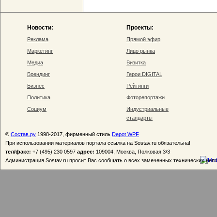
Новости:
Проекты:
Реклама
Прямой эфир
Маркетинг
Лицо рынка
Медиа
Визитка
Брендинг
Герои DIGITAL
Бизнес
Рейтинги
Политика
Фоторепортажи
Социум
Индустриальные
стандарты
©
Состав.ру
1998-2017, фирменный стиль
Depot WPF
При использовании материалов портала ссылка на Sostav.ru обязательна!
тел/факс:
+7 (495) 230 0597
адрес:
109004, Москва, Полковая 3/3
Администрация Sostav.ru просит Вас сообщать о всех замеченных технических неп